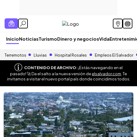
Inicio
Noticias
Turismo
Dinero y negocios
Vida
Entretenim
Terremotos
Lluvias
Hospital Rosales
Empleos El Salvador
CONTENIDO DE ARCHIVO:
¡Estás navegando en el
pasado! 🚀 Da el salto a la nueva versión de
elsalvador.com
. Te
invitamos a visitar el nuevo portal país donde coincidimos todos.