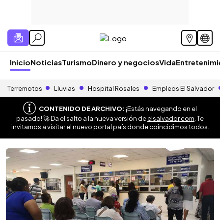
Inicio
Noticias
Turismo
Dinero y negocios
Vida
Entretenim
Terremotos
Lluvias
Hospital Rosales
Empleos El Salvador
CONTENIDO DE ARCHIVO:
¡Estás navegando en el
pasado! 🚀 Da el salto a la nueva versión de
elsalvador.com
. Te
invitamos a visitar el nuevo portal país donde coincidimos todos.