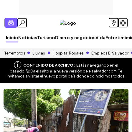
Inicio
Noticias
Turismo
Dinero y negocios
Vida
Entretenim
Terremotos
Lluvias
Hospital Rosales
Empleos El Salvador
CONTENIDO DE ARCHIVO:
¡Estás navegando en el
pasado! 🚀 Da el salto a la nueva versión de
elsalvador.com
. Te
invitamos a visitar el nuevo portal país donde coincidimos todos.