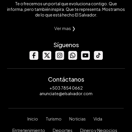
Te ofrecemos un portal que evoluciona contigo. Que
informa, pero también inspira. Que te representa. Mostramos
de lo que está hecho El Salvador.
Ver mas ❯
Síguenos
Contáctanos
+503 7854 0662
anunciate@elsalvador.com
Inicio
Turismo
Noticias
Vida
Entretenimiento
Deportes
Dinero y Negocios