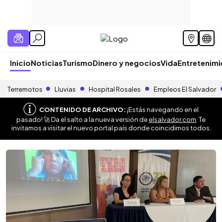
Inicio
Noticias
Turismo
Dinero y negocios
Vida
Entretenim
Terremotos
Lluvias
Hospital Rosales
Empleos El Salvador
CONTENIDO DE ARCHIVO:
¡Estás navegando en el
pasado! 🚀 Da el salto a la nueva versión de
elsalvador.com
. Te
invitamos a visitar el nuevo portal país donde coincidimos todos.