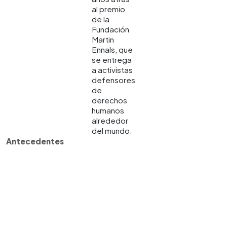
al premio
de la
Fundación
Martin
Ennals, que
se entrega
a activistas
defensores
de
derechos
humanos
alrededor
del mundo.
Antecedentes