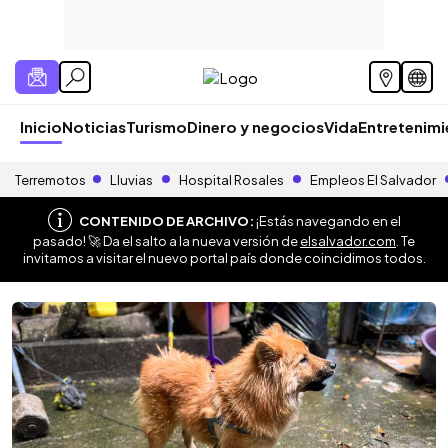
Inicio
Noticias
Turismo
Dinero y negocios
Vida
Entretenim
Terremotos
Lluvias
Hospital Rosales
Empleos El Salvador
CONTENIDO DE ARCHIVO:
¡Estás navegando en el
pasado! 🚀 Da el salto a la nueva versión de
elsalvador.com
. Te
invitamos a visitar el nuevo portal país donde coincidimos todos.