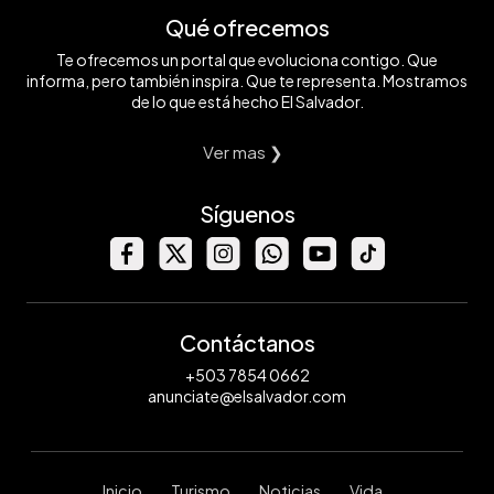
Qué ofrecemos
Te ofrecemos un portal que evoluciona contigo. Que
informa, pero también inspira. Que te representa. Mostramos
de lo que está hecho El Salvador.
Ver mas ❯
Síguenos
Contáctanos
+503 7854 0662
anunciate@elsalvador.com
Inicio
Turismo
Noticias
Vida