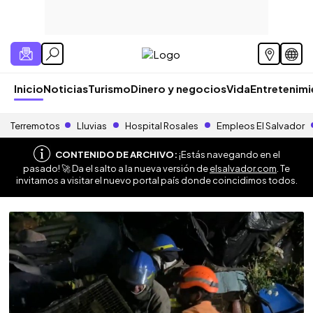
Inicio
Noticias
Turismo
Dinero y negocios
Vida
Entretenim
Terremotos
Lluvias
Hospital Rosales
Empleos El Salvador
CONTENIDO DE ARCHIVO:
¡Estás navegando en el
pasado! 🚀 Da el salto a la nueva versión de
elsalvador.com
. Te
invitamos a visitar el nuevo portal país donde coincidimos todos.