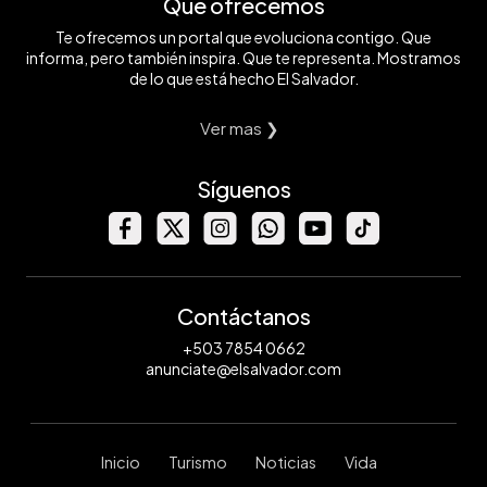
Qué ofrecemos
Te ofrecemos un portal que evoluciona contigo. Que
informa, pero también inspira. Que te representa. Mostramos
de lo que está hecho El Salvador.
Ver mas ❯
Síguenos
Contáctanos
+503 7854 0662
anunciate@elsalvador.com
Inicio
Turismo
Noticias
Vida