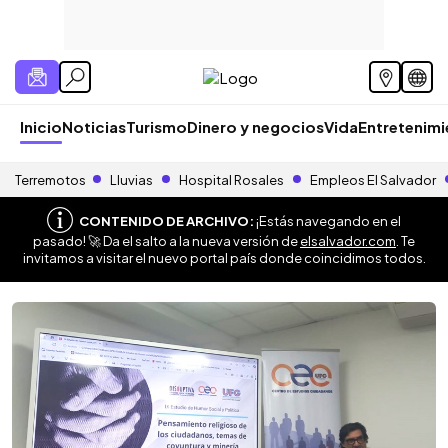
Inicio
Noticias
Turismo
Dinero y negocios
Vida
Entretenim
Terremotos
Lluvias
Hospital Rosales
Empleos El Salvador
CONTENIDO DE ARCHIVO:
¡Estás navegando en el
pasado! 🚀 Da el salto a la nueva versión de
elsalvador.com
. Te
invitamos a visitar el nuevo portal país donde coincidimos todos.