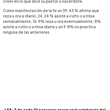
creer en lo que dice su pastor o sacerdote,
Como manifestación de la fe un 39.43 % afirma que
reza u ora a diario, 24.24 % asiste a culto o a misa
semanalmente, 16.9% reza u ora eventualmente, 8%
asiste a culto o a misa diaria y un 9.8% no practica
ninguna de las anteriores.
LEA: 7 de cada 10 personas creen en la existencia del