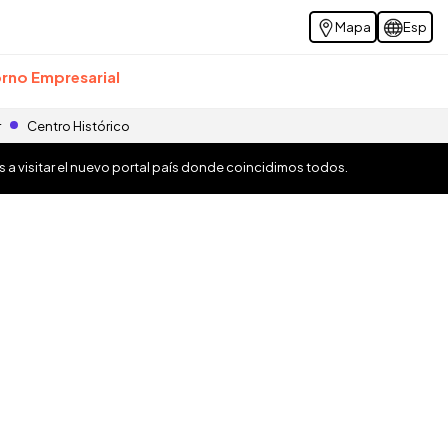
Mapa
Esp
rno Empresarial
r
Centro Histórico
os a visitar el nuevo portal país donde coincidimos todos.