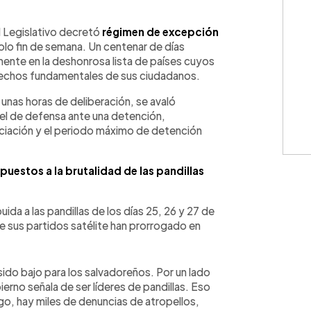
WhatsApp
Copiar link
 el Legislativo decretó
régimen de excepción
 solo fin de semana. Un centenar de días
ente en la deshonrosa lista de países cuyos
rechos fundamentales de sus ciudadanos.
nas horas de deliberación, se avaló
l de defensa ante una detención,
sociación y el periodo máximo de detención
uestos a la brutalidad de las pandillas
uida a las pandillas de los días 25, 26 y 27 de
e sus partidos satélite han prorrogado en
sido bajo para los salvadoreños. Por un lado
erno señala de ser líderes de pandillas. Eso
rgo, hay miles de denuncias de atropellos,