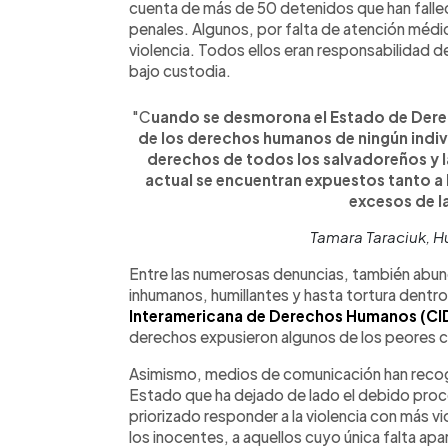
cuenta de más de 50 detenidos que han falleci
penales. Algunos, por falta de atención méd
violencia. Todos ellos eran responsabilidad d
bajo custodia.
"C
uando se desmorona el Estado de Derec
de los derechos humanos de ningún indi
derechos de todos los salvadoreños y l
actual se encuentran expuestos tanto a l
excesos de l
Tamara Taraciuk, 
Entre las numerosas denuncias, también abun
inhumanos, humillantes y hasta tortura dentro 
Interamericana de Derechos Humanos (CI
derechos expusieron algunos de los peores 
Asimismo, medios de comunicación han reco
Estado que ha dejado de lado el debido proces
priorizado responder a la violencia con más viol
los inocentes, a aquellos cuyo única falta ap