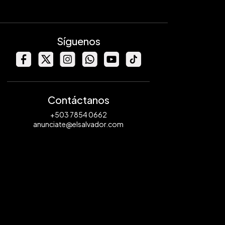
Síguenos
Contáctanos
+503 7854 0662
anunciate@elsalvador.com