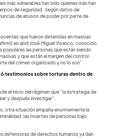
es más vulnerables han sido quienes más han
s cuerpos de seguridad. Según datos de
 denuncias de abusos de poder por parte de
nocentes que fueron detenidas en masivas
irmó en abril José Miguel Vivanco, conocido
 populares las personas que están siendo
masivas y que están al margen del control
rte del crimen organizado y no lo son”.
ó testimonios sobre torturas dentro de
e el inicio del régimen que “la estrategia de
tear y después investigar”.
es, otra situación empaña enormemente la
criminalidad: las muertes de personas bajo
es defensoras de derechos humanos ya dan