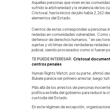
Aquellas personas que viven en las comunidad
sufrido la arbitrariedad y la virulencia de lo
Cristosal, hasta inicios de julio había 2,262
elementos del Estado.
Cientos de estas corresponden a personas i
redadas en comunidades vulnerables. Como af
defensor de derechos humanos, “en sectores
sujetas y víctimas de las verdaderas redadas 
judicial, siendo procesados como si fueran pa
TE PUEDE INTERESAR:
Cristosal document
centros penales
Human Rights Watch, por su parte, afirmó desd
Bukele parece ser primero arrestar, luego tui
Más allá de los arrestos de personas inocent
política estrella del gobierno para reducir la 
custodia del Estado.
En este régimen de excepción, organizacion