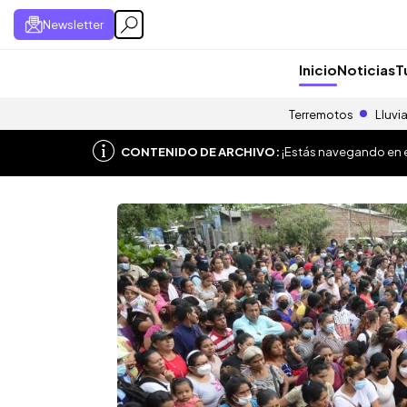
Newsletter
Inicio
Noticias
T
Terremotos
Lluvi
CONTENIDO DE ARCHIVO:
¡Estás navegando en el