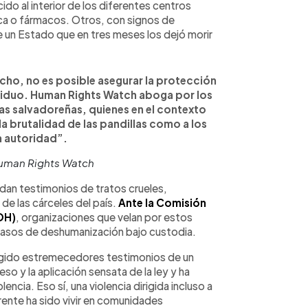
do al interior de los diferentes centros
ica o fármacos. Otros, con signos de
e un Estado que en tres meses los dejó morir
ho, no es posible asegurar la protección
viduo. Human Rights Watch aboga por los
as salvadoreñas, quienes en el contexto
a brutalidad de las pandillas como a los
a autoridad”.
Human Rights Watch
dan testimonios de tratos crueles,
de las cárceles del país.
Ante la Comisión
DH)
, organizaciones que velan por estos
casos de deshumanización bajo custodia.
gido estremecedores testimonios de un
o y la aplicación sensata de la ley y ha
encia. Eso sí, una violencia dirigida incluso a
arente ha sido vivir en comunidades