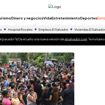
urismo
Dinero y negocios
Vida
Entretenimiento
Deportes
Ento
as
Hospital Rosales
Empleos El Salvador
Viviendas El Salvado
 pasado! 🚀 Da el salto a la nueva versión de
elsalvador.com
. Te invitam