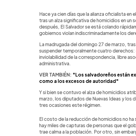
0:00
Facebook
Twitter
►
Escuchar artículo
Hace ya cien días que la alianza oficialista en
tras un alza significativa de homicidios en un
después, El Salvador se está colando rápidam
gobiernos violan indiscriminadamente los de
La madrugada del domingo 27 de marzo, tras u
suspender temporalmente cuatro derechos: e
inviolabilidad de la correspondencia, libre a
administrativa.
VER TAMBIÉN:
"Los salvadoreños están exp
como a los excesos de autoridad"
Y si bien se contuvo el alza de homicidios atrib
marzo, los diputados de Nuevas Ideas y los d
tres ocasiones este régimen.
El costo de la reducción de homicidios no ha 
hay miles de capturas de personas que el gobi
trae calma a la población. Por otro, sin emba