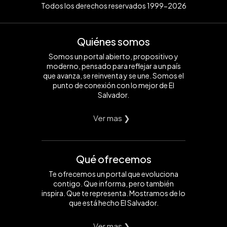
Todos los derechos reservados 1999-2026
Quiénes somos
Somos un portal abierto, propositivo y
moderno, pensado para reflejar a un país
que avanza, se reinventa y se une. Somos el
punto de conexión con lo mejor de El
Salvador.
Ver mas ❯
Qué ofrecemos
Te ofrecemos un portal que evoluciona
contigo. Que informa, pero también
inspira. Que te representa. Mostramos de lo
que está hecho El Salvador.
Ver mas ❯