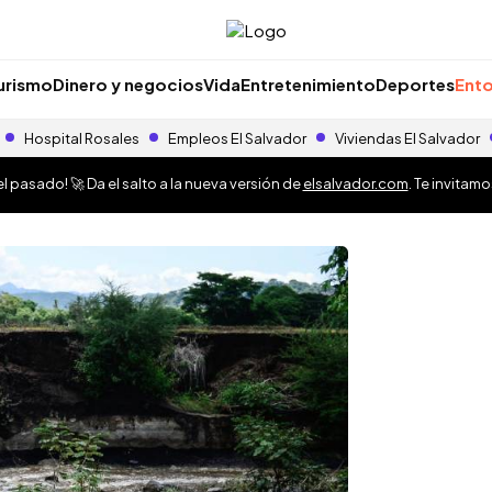
urismo
Dinero y negocios
Vida
Entretenimiento
Deportes
Ento
Hospital Rosales
Empleos El Salvador
Viviendas El Salvador
 pasado! 🚀 Da el salto a la nueva versión de
elsalvador.com
. Te invitam