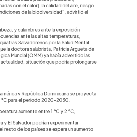
as con el calor), la calidad del aire, riesgo
ndiciones de la biodiversidad”, advirtió el
abeza, y calambres ante la exposición
ecuencias ante las altas temperaturas,
iquiatras Salvadoreños por la Salud Mental
 la doctora salubrista, Patricia Argueta de
gica Mundial (OMM) ya había advertido las
 actualidad, situación que podría prolongarse
oamérica y República Dominicana se proyecta
 °C para el período 2020-2030.
peratura aumente entre 1 °C y 2 °C,
ca y El Salvador podrían experimentar
el resto de los países se espera un aumento