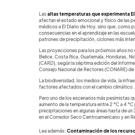
0:00
Facebook
Twitter
►
Escuchar artículo
Las
altas temperaturas que experimenta E
afectan el estado emocional y físico de las
médicos a El Diario de Hoy, sino que, como p
consecuencias en el aprendizaje en las escuel
patrones de precipitación, ciclones más inten
Las proyecciones para los próximos años no s
Belice, Costa Rica, Guatemala, Honduras, Ni
(CARD), según la séptima edición del Informe
Consejo Nacional de Rectores (CONARE) de 
La biodiversidad, los medios de vida, la infra
factores afectados con el cambio climático.
Pero uno de los escenarios más pesimistas qu
aumento de la temperatura entre 2 °C a 4 °C p
precipitaciones en algunas áreas hasta de un
en el Corredor Seco Centroamericano y en R
Lea además:
Contaminación de los recurso