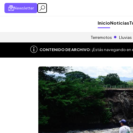
Newsletter
Inicio
Noticias
T
Terremotos
Lluvias
CONTENIDO DE ARCHIVO:
¡Estás navegando en el