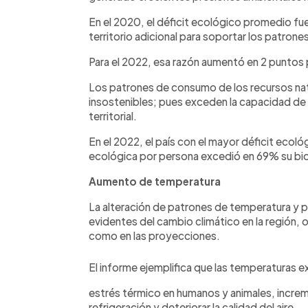
En el 2020, el déficit ecológico promedio fue
territorio adicional para soportar los patro
Para el 2022, esa razón aumentó en 2 puntos 
Los patrones de consumo de los recursos nat
insostenibles; pues exceden la capacidad de r
territorial.
En el 2022, el país con el mayor déficit ecológ
ecológica por persona excedió en 69% su bi
Aumento de temperatura
La alteración de patrones de temperatura y p
evidentes del cambio climático en la región,
como en las proyecciones.
El informe ejemplifica que las temperaturas 
estrés térmico en humanos y animales, incre
refrigeración y deteriorar la calidad del aire.