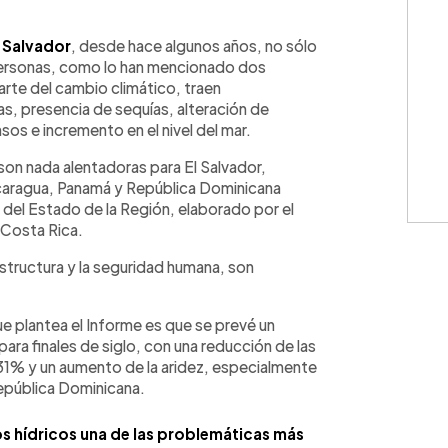
WhatsApp
Copiar link
l Salvador
, desde hace algunos años, no sólo
 personas, como lo han mencionado dos
arte del cambio climático, traen
as, presencia de sequías, alteración de
sos e incremento en el nivel del mar.
on nada alentadoras para El Salvador,
caragua, Panamá y República Dominicana
 del Estado de la Región, elaborado por el
Costa Rica.
estructura y la seguridad humana, son
e plantea el Informe es que se prevé un
ara finales de siglo, con una reducción de las
 31% y un aumento de la aridez, especialmente
epública Dominicana.
s hídricos una de las problemáticas más