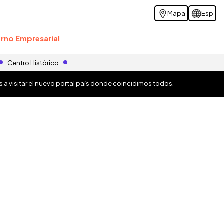
Mapa
Esp
rno Empresarial
Centro Histórico
os a visitar el nuevo portal país donde coincidimos todos.