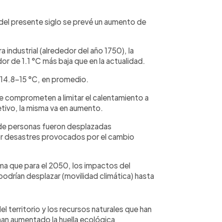
 del presente siglo se prevé un aumento de
 industrial (alrededor del año 1750), la
or de 1.1 °C más baja que en la actualidad.
os 14.8–15 °C, en promedio.
se comprometen a limitar el calentamiento a
etivo, la misma va en aumento.
s de personas fueron desplazadas
por desastres provocados por el cambio
ima que para el 2050, los impactos del
odrían desplazar (movilidad climática) hasta
l territorio y los recursos naturales que han
an aumentado la huella ecológica