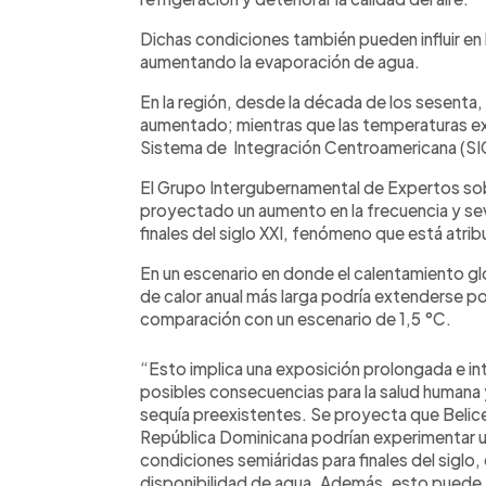
Dichas condiciones también pueden influir en 
aumentando la evaporación de agua.
En la región, desde la década de los sesenta,
aumentado; mientras que las temperaturas ext
Sistema de Integración Centroamericana (SI
El Grupo Intergubernamental de Expertos sob
proyectado un aumento en la frecuencia y sev
finales del siglo XXI, fenómeno que está atrib
En un escenario en donde el calentamiento glob
de calor anual más larga podría extenderse po
comparación con un escenario de 1,5 °C.
“Esto implica una exposición prolongada e in
posibles consecuencias para la salud humana
sequía preexistentes. Se proyecta que Belice
República Dominicana podrían experimentar u
condiciones semiáridas para finales del siglo, 
disponibilidad de agua. Además, esto puede af