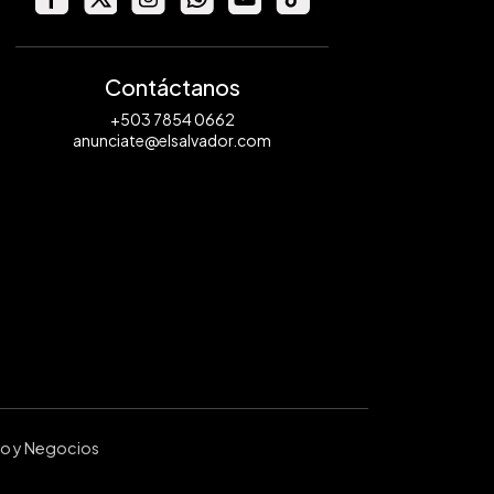
Contáctanos
+503 7854 0662
anunciate@elsalvador.com
ro y Negocios