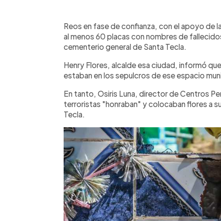
0:00
Facebook
Twitter
►
Escuchar artículo
Reos en fase de confianza, con el apoyo de la
al menos 60 placas con nombres de fallecidos 
cementerio general de Santa Tecla.
Henry Flores, alcalde esa ciudad, informó qu
estaban en los sepulcros de ese espacio muni
En tanto, Osiris Luna, director de Centros Pe
terroristas "honraban" y colocaban flores a s
Tecla.