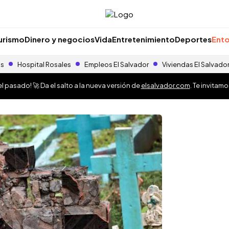
urismo
Dinero y negocios
Vida
Entretenimiento
Deportes
Ento
as
Hospital Rosales
Empleos El Salvador
Viviendas El Salvado
 pasado! 🚀 Da el salto a la nueva versión de
elsalvador.com
. Te invitam