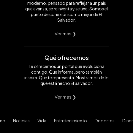
moderno, pensado para reflejar a un país
que avanza, se reinventa y se une. Somos el
punto de conexión con lo mejor de El
Salvador.
Ver mas ❯
Qué ofrecemos
Te ofrecemos un portal que evoluciona
contigo. Que informa, pero también
inspira. Que te representa. Mostramos de lo
que está hecho El Salvador.
Ver mas ❯
smo
Noticias
Vida
Entretenimiento
Deportes
Dine