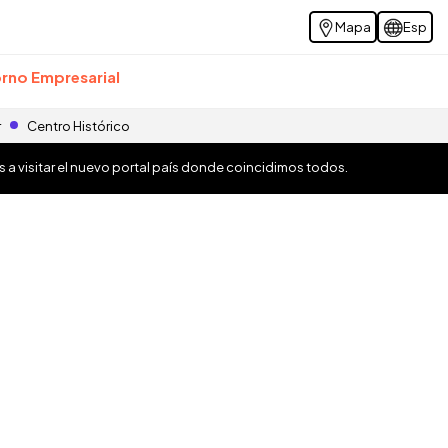
Mapa
Esp
rno Empresarial
r
Centro Histórico
os a visitar el nuevo portal país donde coincidimos todos.