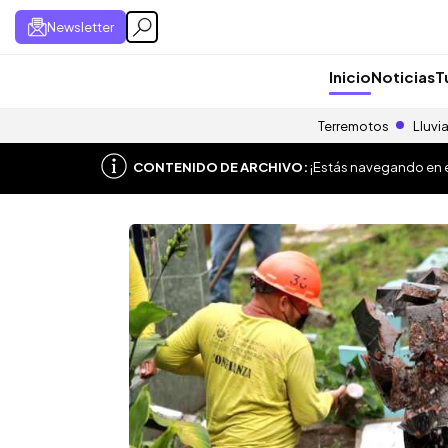
Newsletter
Inicio
Noticias
T
Terremotos
Lluvi
CONTENIDO DE ARCHIVO:
¡Estás navegando en el