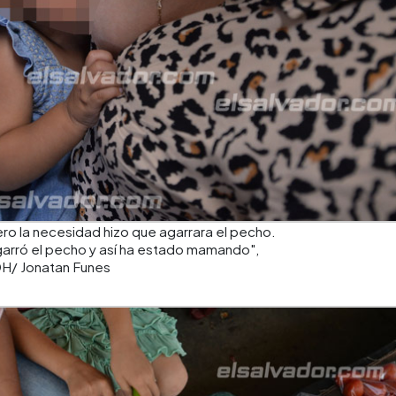
ero la necesidad hizo que agarrara el pecho.
garró el pecho y así ha estado mamando",
H/ Jonatan Funes