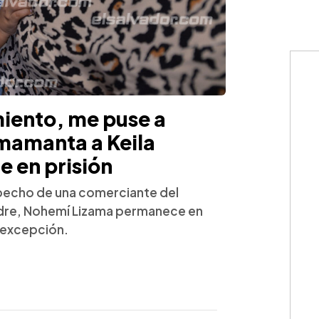
iento, me puse a
amamanta a Keila
e en prisión
 pecho de una comerciante del
dre, Nohemí Lizama permanece en
e excepción.