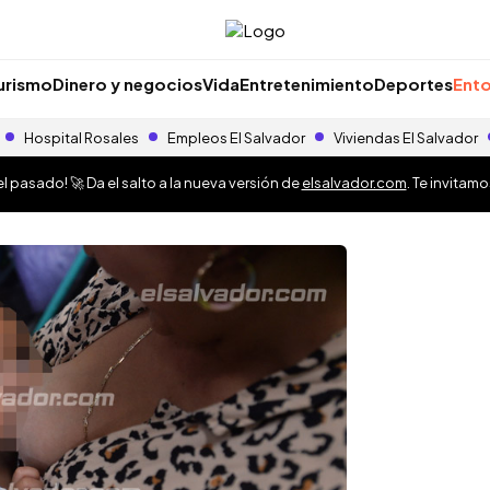
urismo
Dinero y negocios
Vida
Entretenimiento
Deportes
Ento
Hospital Rosales
Empleos El Salvador
Viviendas El Salvador
 pasado! 🚀 Da el salto a la nueva versión de
elsalvador.com
. Te invitam