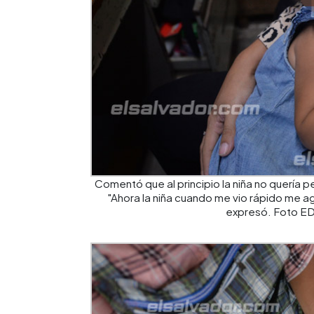
Comentó que al principio la niña no quería p
"Ahora la niña cuando me vio rápido me a
expresó. Foto ED