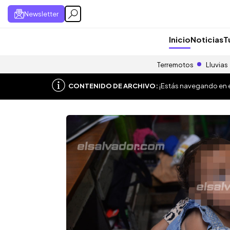
Newsletter
Inicio
Noticias
T
Terremotos
Lluvias
CONTENIDO DE ARCHIVO:
¡Estás navegando en el