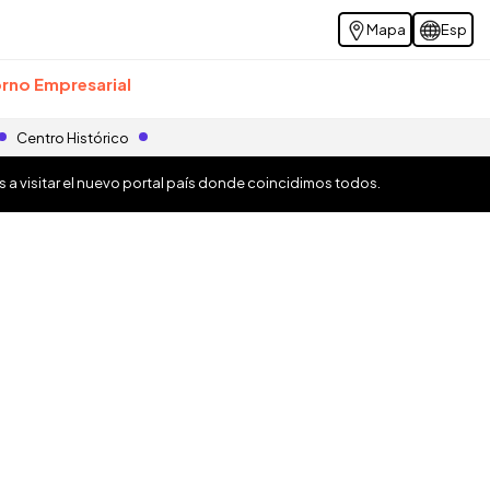
Mapa
Esp
rno Empresarial
Centro Histórico
os a visitar el nuevo portal país donde coincidimos todos.