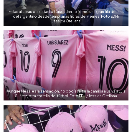
En las afueras del estadio Cuscatlán se formó una gran fila de fans
del argentino desde tempranas horas del viernes. Foto EDH/
Jessica Orellana
Aunque Messi es la sensación, no podía faltar la camisa alusiva a Luis
Suárez, otra estrella del fútbol. Foto EDH/ Jessica Orellana