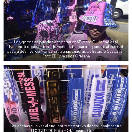
Los gorros se pueden encontrar en $11, pero Guillermo está
haciendo descuentos si lo vienen a buscar a su puesto abajo del
paso a desnivel de Monserrat, a unas cuadras de Estadio Cuscatlán.
Foto EDH/ Jessica Orellana
Las vinchas alusivas al encuentro deportivo tienen un valor entre
$1.00 y $2.00 Foto EDH/ Jessica Orellana