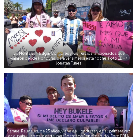
Ivis Montalvan, Edgar Colindres y Ivis Turcios, aficionados que
viajaron desde Honduras para ver a Messi esta noche. Foto EDH/
Jonatan Funes
Samuel Raudales, de 25 años, viene de Honduras y es su primera vez
en el país. Hizo este cartel para "destacar" en el partido. Foto EDH/