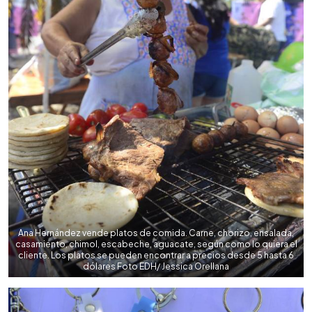
Ana Hernández vende platos de comida. Carne, chorizo, ensalada,
casamiento, chimol, escabeche, aguacate, según como lo quiera el
cliente. Los platos se pueden encontrar a precios desde 5 hasta 6
dólares Foto EDH/ Jessica Orellana