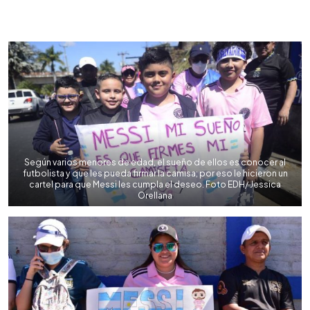
0:00
►
Escuchar artículo
Según varios menores de edad, el sueño de ellos es conocer al
futbolista y que les pueda firmar la camisa; por eso le hicieron un
cartel para que Messi les cumpla el deseo. Foto EDH/ Jessica
Orellana