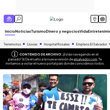
Inicio
Noticias
Turismo
Dinero y negocios
Vida
Entretenim
Terremotos
Lluvias
Hospital Rosales
Empleos El Salvador
CONTENIDO DE ARCHIVO:
¡Estás navegando en el
pasado! 🚀 Da el salto a la nueva versión de
elsalvador.com
. Te
invitamos a visitar el nuevo portal país donde coincidimos todos.