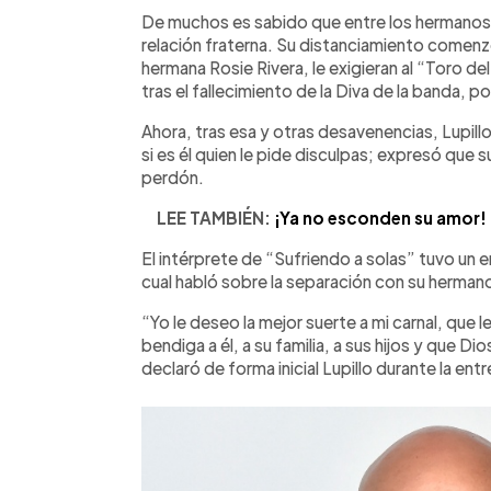
Facebook
Twitter
►
Escuchar artículo
De muchos es sabido que entre los hermano
relación fraterna. Su distanciamiento comenzó
hermana Rosie Rivera, le exigieran al “Toro del
tras el fallecimiento de la Diva de la banda, 
Ahora, tras esa y otras desavenencias, Lupill
si es él quien le pide disculpas; expresó que 
perdón.
LEE TAMBIÉN:
¡Ya no esconden su amor! 
El intérprete de “Sufriendo a solas” tuvo un
cual habló sobre la separación con su hermano
“Yo le deseo la mejor suerte a mi carnal, que 
bendiga a él, a su familia, a sus hijos y que D
declaró de forma inicial Lupillo durante la entr