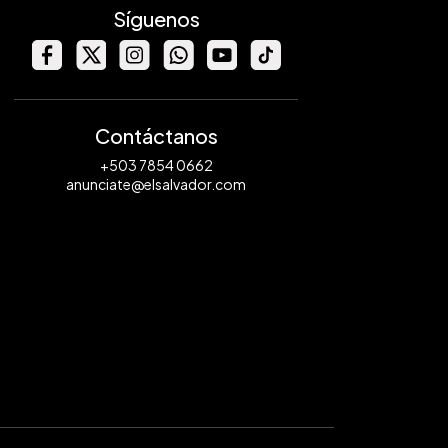
Síguenos
Contáctanos
+503 7854 0662
anunciate@elsalvador.com