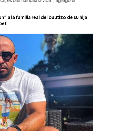
l, es bien sencilla la vida”, agregó el
” a la familia real del bautizo de su hija
ibet