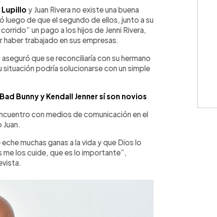
WhatsApp
Copiar link
s
Lupillo
y Juan Rivera no existe una buena
 luego de que el segundo de ellos, junto a su
 corrido” un pago a los hijos de Jenni Rivera,
por haber trabajado en sus empresas.
o aseguró que se reconciliaría con su hermano
su situación podría solucionarse con un simple
Bad Bunny y Kendall Jenner sí son novios
 encuentro con medios de comunicación en el
 Juan.
le eche muchas ganas a la vida y que Dios lo
ios me los cuide, que es lo importante”,
evista.