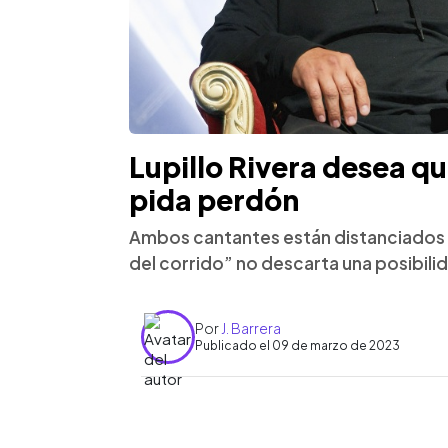
Lupillo Rivera desea q
pida perdón
Ambos cantantes están distanciados 
del corrido” no descarta una posibili
Por
J. Barrera
Publicado el 09 de marzo de 2023
0:00