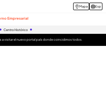
Mapa
Esp
rno Empresarial
Centro Histórico
os a visitar el nuevo portal país donde coincidimos todos.