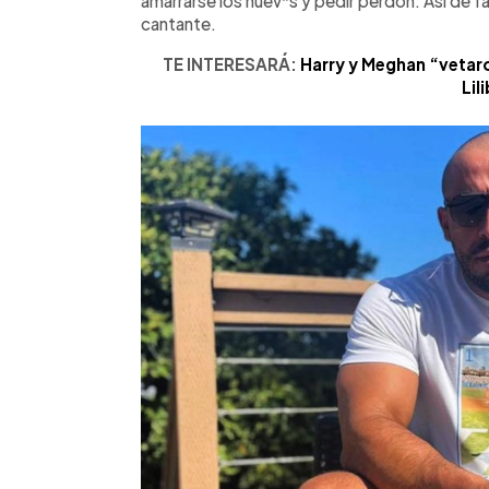
amarrarse los huev*s y pedir perdón. Así de fáci
cantante.
TE INTERESARÁ:
Harry y Meghan “vetaron
Lil