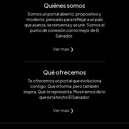
Quiénes somos
Somos un portal abierto, propositivo y
moderno, pensado para reflejar a un país
que avanza, se reinventa y se une. Somos el
punto de conexión con lo mejor de El
Salvador.
Ver mas ❯
Qué ofrecemos
Te ofrecemos un portal que evoluciona
contigo. Que informa, pero también
inspira. Que te representa. Mostramos de lo
que está hecho El Salvador.
Ver mas ❯