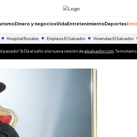
urismo
Dinero y negocios
Vida
Entretenimiento
Deportes
Ento
Hospital Rosales
Empleos El Salvador
Viviendas El Salvador
 pasado! 🚀 Da el salto a la nueva versión de
elsalvador.com
. Te invitam