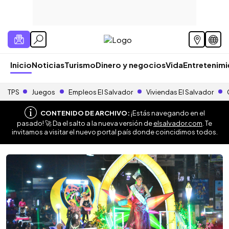
Inicio
Noticias
Turismo
Dinero y negocios
Vida
Entretenim
TPS
Juegos
Empleos El Salvador
Viviendas El Salvador
CONTENIDO DE ARCHIVO:
¡Estás navegando en el
pasado! 🚀 Da el salto a la nueva versión de
elsalvador.com
. Te
invitamos a visitar el nuevo portal país donde coincidimos todos.