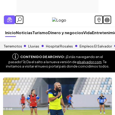
Inicio
Noticias
Turismo
Dinero y negocios
Vida
Entretenim
Terremotos
Lluvias
Hospital Rosales
Empleos El Salvador
CONTENIDO DE ARCHIVO:
¡Estás navegando en el
pasado! 🚀 Da el salto a la nueva versión de
elsalvador.com
. Te
invitamos a visitar el nuevo portal país donde coincidimos todos.