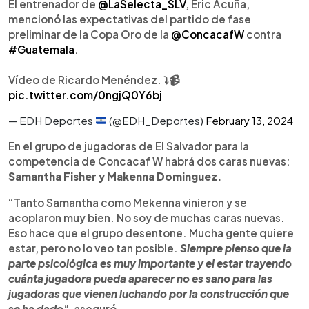
El entrenador de
@LaSelecta_SLV
, Eric Acuña,
mencionó las expectativas del partido de fase
preliminar de la Copa Oro de la
@ConcacafW
contra
#Guatemala
.
Vídeo de Ricardo Menéndez. ⤵️📹
pic.twitter.com/0ngjQ0Y6bj
— EDH Deportes
(@EDH_Deportes)
February 13, 2024
En el grupo de jugadoras de El Salvador para la
competencia de Concacaf W habrá dos caras nuevas:
Samantha Fisher y Makenna Dominguez.
“Tanto Samantha como Mekenna vinieron y se
acoplaron muy bien. No soy de muchas caras nuevas.
Eso hace que el grupo desentone. Mucha gente quiere
estar, pero no lo veo tan posible.
Siempre pienso que la
parte psicológica es muy importante y el estar trayendo
cuánta jugadora pueda aparecer no es sano para las
jugadoras que vienen luchando por la construcción que
se ha dado
"
, aseguró.