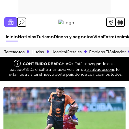
Inicio
Noticias
Turismo
Dinero y negocios
Vida
Entretenim
Terremotos
Lluvias
Hospital Rosales
Empleos El Salvador
CONTENIDO DE ARCHIVO:
¡Estás navegando en el
pasado! 🚀 Da el salto a la nueva versión de
elsalvador.com
. Te
invitamos a visitar el nuevo portal país donde coincidimos todos.