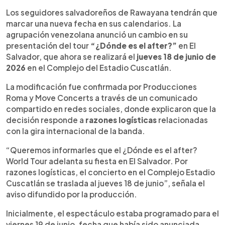
Resumen del artículo:
0:00
►
La banda venezolana Rawayana anunció un
Escuchar artículo
Los seguidores salvadoreños de Rawayana tendrán que
cambio en la fecha de su concierto en El Salvador.
marcar una nueva fecha en sus calendarios. La
La presentación del tour “¿Dónde es el after?”,
agrupación venezolana anunció un cambio en su
prevista inicialmente para el 19 de junio de 2026,
presentación del tour
“¿Dónde es el after?”
en El
se realizará ahora el 18 de junio en el Complejo
Salvador, que ahora se realizará el
jueves 18 de junio de
Estadio Cuscatlán. Según Producciones Roma, la
2026
en el Complejo del Estadio Cuscatlán.
modificación responde a razones logísticas
relacionadas con la gira. Los organizadores
La modificación fue confirmada por Producciones
aclararon que todos los boletos adquiridos
Roma y Move Concerts a través de un comunicado
seguirán siendo válidos para la nueva fecha sin
compartido en redes sociales, donde explicaron que la
necesidad de realizar trámites. Además, quienes
decisión responde a
razones logísticas
relacionadas
no puedan asistir podrán gestionar la devolución
con la gira internacional de la banda.
de su dinero con Producciones Roma o las
boleteras autorizadas.
“Queremos informarles que el ¿Dónde es el after?
World Tour adelanta su fiesta en El Salvador. Por
razones logísticas, el concierto en el Complejo Estadio
Cuscatlán se traslada al jueves 18 de junio”, señala el
aviso difundido por la producción.
Inicialmente, el espectáculo estaba programado para el
viernes 19 de junio, fecha que había sido anunciada