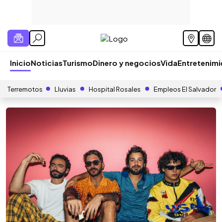
Inicio
Noticias
Turismo
Dinero y negocios
Vida
Entretenim
Terremotos
Lluvias
Hospital Rosales
Empleos El Salvador