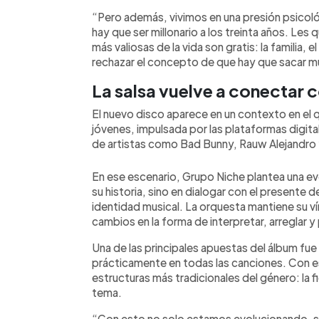
“Pero además, vivimos en una presión psicol
hay que ser millonario a los treinta años. Les
más valiosas de la vida son gratis: la familia, e
rechazar el concepto de que hay que sacar m
La salsa vuelve a conectar
El nuevo disco aparece en un contexto en el qu
jóvenes, impulsada por las plataformas digitale
de artistas como Bad Bunny, Rauw Alejandro 
En ese escenario, Grupo Niche plantea una e
su historia, sino en dialogar con el presente
identidad musical. La orquesta mantiene su ví
cambios en la forma de interpretar, arreglar 
Una de las principales apuestas del álbum fue 
prácticamente en todas las canciones. Con es
estructuras más tradicionales del género: la f
tema.
“Con esto no solo estamos evolucionando, si