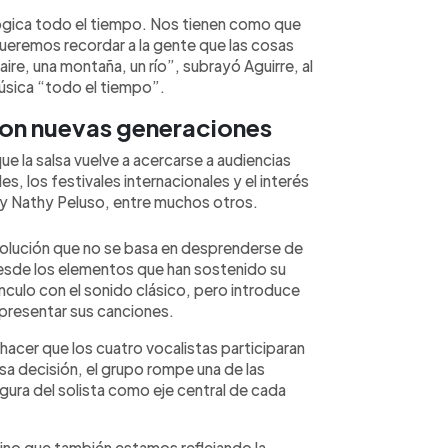
ógica todo el tiempo. Nos tienen como que
 queremos recordar a la gente que las cosas
l aire, una montaña, un río”, subrayó Aguirre, al
úsica “todo el tiempo”.
 con nuevas generaciones
e la salsa vuelve a acercarse a audiencias
s, los festivales internacionales y el interés
y Nathy Peluso, entre muchos otros.
volución que no se basa en desprenderse de
 desde los elementos que han sostenido su
nculo con el sonido clásico, pero introduce
y presentar sus canciones.
hacer que los cuatro vocalistas participaran
a decisión, el grupo rompe una de las
igura del solista como eje central de cada
no que también estamos reflejando la