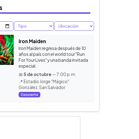
s
Iron Maiden
Iron Maiden regresa después de 10
años al país con el world tour "Run
For Your Lives" y una banda invitada
especial.
📅
5 de octubre
— 7:00 p.m.
📍 Estadio Jorge "Mágico"
González, San Salvador
Concierto