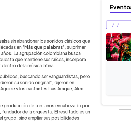
Evento
WhatsApp
Copiar link
bras’, su primer disco con canciones
 salsa sin abandonar los sonidos clásicos que
ido durante tres años por José
 décadas en
‘Más que palabras’
, su primer
apuesta por evolucionar la salsa sin
o años. La agrupación colombiana busca
an marcado su identidad durante más
uesta que mantiene sus raíces, incorpora
 a sus cuatro vocalistas en casi
dentro de la música latina.
rítica social, homenajes a Colombia y
úblicos, buscando ser vanguardistas, pero
cional incluirá conciertos en Estados
ieron su sonido original”, dijeron en
ú, con presentaciones destacadas en
Aguirre y los cantantes Luis Araque, Alex
es.
 de producción de tres años encabezado por
ela, fundador de la orquesta. El resultado es un
l grupo, sino ampliar sus posibilidades