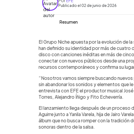
Por
EFE
Publicado el 02 de junio de 2026
Resumen
Resumen del artículo:
0:00
Facebook
Twitter
►
El Grupo Niche presenta ‘Más que pala
Escuchar artículo
El Grupo Niche apuesta por la evolución de la
inéditas en más de cinco años, produc
han definido su identidad por más de cuatro
Aguirre y Yanila Varela. La agrupación 
disco con canciones inéditas en más de cinc
abandonar los sonidos clásicos que h
conectar con nuevos públicos desde una prop
de cuatro décadas. El álbum incorpora
recursos contemporáneos y confirma su lugar 
todos los temas y combina romance, c
“Nosotros vamos siempre buscando nuevos p
celebración colectiva. La gira interna
sin abandonar los sonidos y elementos que le d
Unidos, Centroamérica, Europa y Per
entrevista con EFE el productor musical José 
Cali y el Hollywood Bowl de Los Ángel
Torres, Alejandro Íñigo y Fito Echeverría.
El lanzamiento llega después de un proceso
Aguirre junto a Yanila Varela, hija de Jairo Var
álbum que no busca romper con la tradición de
sonoras dentro de la salsa.