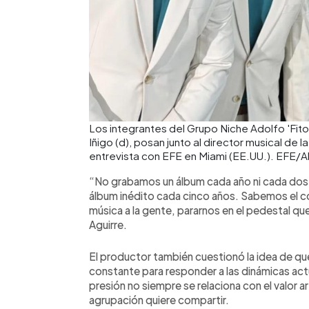
Los integrantes del Grupo Niche Adolfo 'Fito' 
Iñigo (d), posan junto al director musical de 
entrevista con EFE en Miami (EE.UU.). EFE/Ali
“No grabamos un álbum cada año ni cada dos
álbum inédito cada cinco años. Sabemos el c
música a la gente, pararnos en el pedestal que
Aguirre.
El productor también cuestionó la idea de qu
constante para responder a las dinámicas actu
presión no siempre se relaciona con el valor a
agrupación quiere compartir.