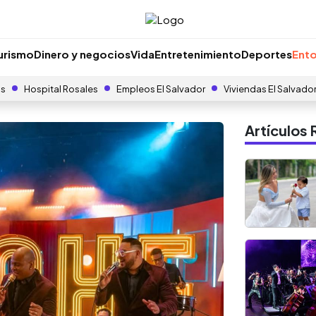
urismo
Dinero y negocios
Vida
Entretenimiento
Deportes
Ento
as
Hospital Rosales
Empleos El Salvador
Viviendas El Salvado
Artículo