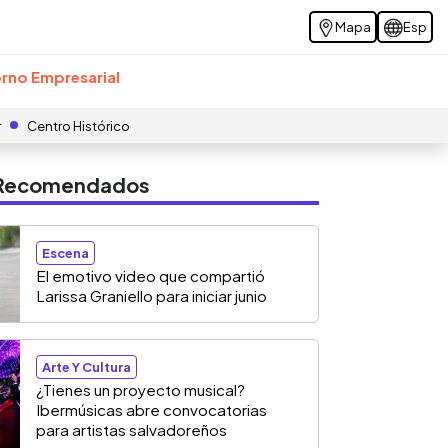
Mapa
Esp
rno Empresarial
r
Centro Histórico
s Recomendados
Escena
El emotivo video que compartió
Larissa Graniello para iniciar junio
Arte Y Cultura
¿Tienes un proyecto musical?
Ibermúsicas abre convocatorias
para artistas salvadoreños