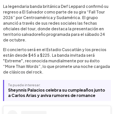
Resumen del artículo:
0:00
►
Def Leppard confirmó su regreso a El Salvador
Escuchar artículo
La legendaria banda británica Def Leppard confirmó su
como parte de su gira 2026, con un concierto
regreso a El Salvador como parte de su gira “Fall Tour
programado para el 24 de octubre junto a la
2026” por Centroamérica y Sudamérica. El grupo
banda Extreme. Aunque aún no se revelan detalles
anunció a través de sus redes sociales las fechas
de lugar ni precios, el anuncio ha generado gran
oficiales del tour, donde destaca la presentación en
expectativa. Será la segunda visita del grupo al
territorio salvadoreño programada para el sábado 24
país tras su presentación en 1997. La banda
de octubre.
británica, formada en 1977, es una de las más
influyentes del rock, con éxitos como “Pour Some
El concierto será en el Estadio Cuscatlán y los precios
Sugar on Me”, “Hysteria” y “Photograph”. Con
están desde $45 a $225. La banda invitada será
millones de discos vendidos, su concierto
"Extreme", reconocida mundialmente por su éxito
promete ser uno de los eventos musicales más
“More Than Words”, lo que promete una noche cargada
importantes del año.
de clásicos del rock.
Te puede interesar:
Sheynnis Palacios celebra su cumpleaños junto
a Carlos Arias y aviva rumores de romance