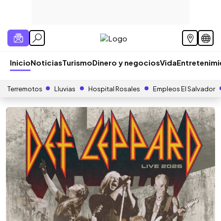
Inicio
Noticias
Turismo
Dinero y negocios
Vida
Entretenim
Terremotos
Lluvias
Hospital Rosales
Empleos El Salvador