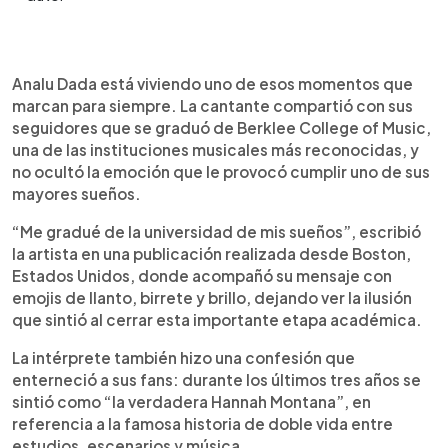
Resumen del artículo:
0:00
►
Analu Dada celebró uno de los momentos más
Escuchar artículo
Analu Dada está viviendo uno de esos momentos que
importantes de su vida al graduarse de Berklee
marcan para siempre. La cantante compartió con sus
College of Music, la universidad que siempre
seguidores que se graduó de Berklee College of Music,
soñó. Desde Boston, la cantante compartió su
una de las instituciones musicales más reconocidas, y
emoción y recordó que durante los últimos tres
no ocultó la emoción que le provocó cumplir uno de sus
años vivió como “la verdadera Hannah Montana”,
mayores sueños.
combinando sus estudios con el trabajo
constante en su música. La artista aseguró
“Me gradué de la universidad de mis sueños”, escribió
sentirse feliz, orgullosa y bendecida por este
la artista en una publicación realizada desde Boston,
logro, que llega en medio de una carrera en
Estados Unidos, donde acompañó su mensaje con
crecimiento. Además, dejó un mensaje inspirador
emojis de llanto, birrete y brillo, dejando ver la ilusión
para quienes temen perseguir sus sueños: con
que sintió al cerrar esta importante etapa académica.
esfuerzo, fe y valentía, las metas sí pueden
cumplirse.
La intérprete también hizo una confesión que
enterneció a sus fans: durante los últimos tres años se
sintió como “la verdadera Hannah Montana”, en
referencia a la famosa historia de doble vida entre
estudios, escenarios y música.