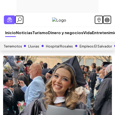
Inicio
Noticias
Turismo
Dinero y negocios
Vida
Entretenim
Terremotos
Lluvias
Hospital Rosales
Empleos El Salvador