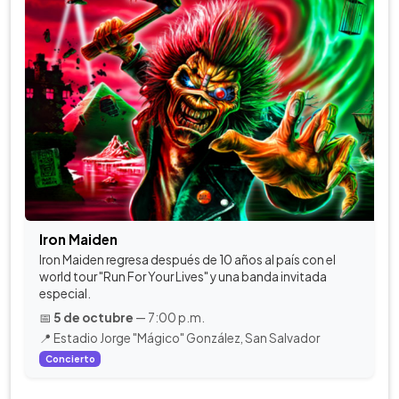
Iron Maiden
Iron Maiden regresa después de 10 años al país con el
world tour "Run For Your Lives" y una banda invitada
especial.
📅
5 de octubre
— 7:00 p.m.
📍 Estadio Jorge "Mágico" González, San Salvador
Concierto