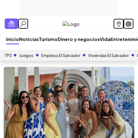
Inicio
Noticias
Turismo
Dinero y negocios
Vida
Entretenim
TPS
Juegos
Empleos El Salvador
Viviendas El Salvador