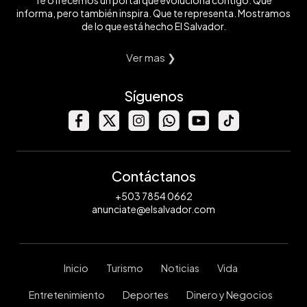
Te ofrecemos un portal que evoluciona contigo. Que
informa, pero también inspira. Que te representa. Mostramos
de lo que está hecho El Salvador.
Ver mas ❯
Síguenos
Contáctanos
+503 7854 0662
anunciate@elsalvador.com
Inicio
Turismo
Noticias
Vida
Entretenimiento
Deportes
Dinero y Negocios