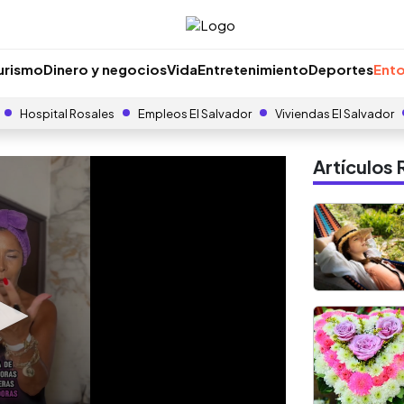
urismo
Dinero y negocios
Vida
Entretenimiento
Deportes
Ento
Hospital Rosales
Empleos El Salvador
Viviendas El Salvador
Artículo