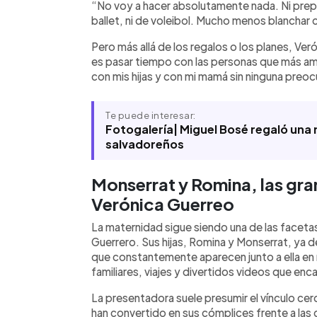
“No voy a hacer absolutamente nada. Ni prepar
ballet, ni de voleibol. Mucho menos blanchar 
Pero más allá de los regalos o los planes, Ve
es pasar tiempo con las personas que más ama
con mis hijas y con mi mamá sin ninguna preocup
Te puede interesar:
Fotogalería| Miguel Bosé regaló una 
salvadoreños
Monserrat y Romina, las gr
Verónica Guerreo
La maternidad sigue siendo una de las faceta
Guerrero. Sus hijas, Romina y Monserrat, ya d
que constantemente aparecen junto a ella e
familiares, viajes y divertidos videos que enc
La presentadora suele presumir el vínculo ce
han convertido en sus cómplices frente a las