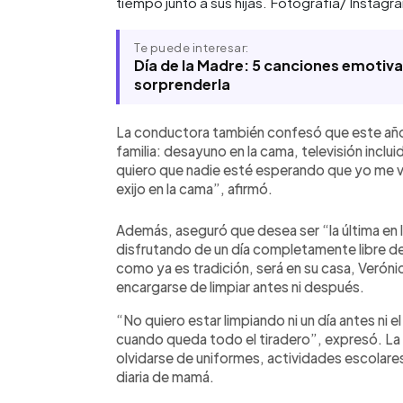
tiempo junto a sus hijas. Fotografía/ Instagr
Te puede interesar:
Día de la Madre: 5 canciones emotiv
sorprenderla
La conductora también confesó que este año t
familia: desayuno en la cama, televisión incl
quiero que nadie esté esperando que yo me vo
exijo en la cama”, afirmó.
Además, aseguró que desea ser “la última en 
disfrutando de un día completamente libre de
como ya es tradición, será en su casa, Veróni
encargarse de limpiar antes ni después.
“No quiero estar limpiando ni un día antes ni
cuando queda todo el tiradero”, expresó. La
olvidarse de uniformes, actividades escolares 
diaria de mamá.