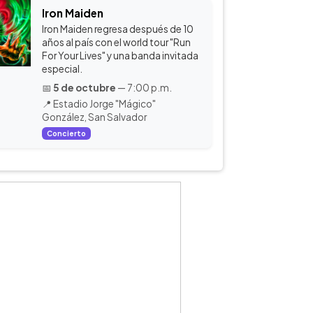
Iron Maiden
Iron Maiden regresa después de 10
años al país con el world tour "Run
For Your Lives" y una banda invitada
especial.
📅
5 de octubre
— 7:00 p.m.
📍 Estadio Jorge "Mágico"
González, San Salvador
Concierto