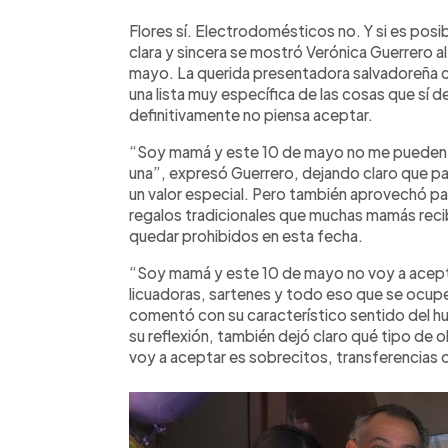
Resumen del artículo:
0:00
Facebook
Twitter
►
Verónica Guerrero habló con sincerid
Escuchar artículo
Flores sí. Electrodomésticos no. Y si es posib
celebrar este Día de la Madre. La pr
clara y sincera se mostró Verónica Guerrero a
flores, pero dejó claro que no acepta
mayo. La querida presentadora salvadoreña c
cocina como regalo. Entre sus exigen
una lista muy específica de las cosas que sí de
desayuno en la cama, descansar todo e
definitivamente no piensa aceptar.
hogar. Además, confesó que lo más im
“Soy mamá y este 10 de mayo no me pueden fal
tiempo con sus hijas Regina y Monserr
una”, expresó Guerrero, dejando claro que para
acompañan constantemente en redes so
un valor especial. Pero también aprovechó p
proceso que vivió antes de lograr co
regalos tradicionales que muchas mamás recib
quedar prohibidos en esta fecha.
“Soy mamá y este 10 de mayo no voy a acept
licuadoras, sartenes y todo eso que se ocup
comentó con su característico sentido del h
su reflexión, también dejó claro qué tipo de 
voy a aceptar es sobrecitos, transferencias 