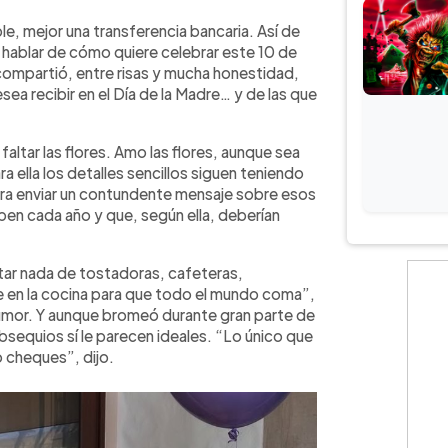
WhatsApp
Copiar link
ad y humor sobre cómo quiere
le, mejor una transferencia bancaria. Así de
esentadora aseguró que ama recibir
l hablar de cómo quiere celebrar este 10 de
rá electrodomésticos ni artículos de
ompartió, entre risas y mucha honestidad,
cias para el 10 de mayo están
sea recibir en el Día de la Madre… y de las que
l día y olvidarse de las tareas del
portante para ella es compartir
tar las flores. Amo las flores, aunque sea
at, quienes ya son adolescentes y la
 ella los detalles sencillos siguen teniendo
ciales. También recordó el difícil
ara enviar un contundente mensaje sobre esos
nvertirse en mamá.
en cada año y que, según ella, deberían
ar nada de tostadoras, cafeteras,
e en la cocina para que todo el mundo coma”,
umor. Y aunque bromeó durante gran parte de
obsequios sí le parecen ideales. “Lo único que
o cheques”, dijo.