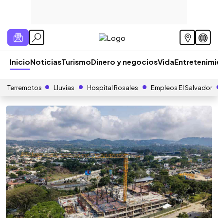
Inicio
Noticias
Turismo
Dinero y negocios
Vida
Entretenim
Terremotos
Lluvias
Hospital Rosales
Empleos El Salvador