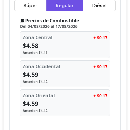
Súper
Regular
Diésel