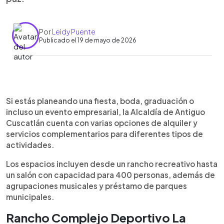
Por
Leidy Puente
Publicado el 19 de mayo de 2026
Resumen del artículo:
0:00
►
La Alcaldía de Antiguo Cuscatlán ofrece distintos
Escuchar artículo
Si estás planeando una fiesta, boda, graduación o
espacios y servicios para eventos sociales y
incluso un evento empresarial, la Alcaldía de Antiguo
empresariales. Entre las opciones están el
Cuscatlán cuenta con varias opciones de alquiler y
Rancho del Complejo Deportivo La Sultana, con
servicios complementarios para diferentes tipos de
capacidad para 100 personas, y el Salón de Usos
actividades.
Múltiples para 400 asistentes. También se
pueden contratar la Internacional Orquesta
Los espacios incluyen desde un rancho recreativo hasta
Amigos Band y la Banda de Paz municipal. Los
un salón con capacidad para 400 personas, además de
precios varían según el tipo de evento y duración.
agrupaciones musicales y préstamo de parques
Además, la comuna pone a disposición el Parque
municipales.
Central y el Parque Madreselva para actividades
Rancho Complejo Deportivo La
deportivas, benéficas y de marketing. Los costos