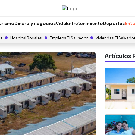
urismo
Dinero y negocios
Vida
Entretenimiento
Deportes
Ento
as
Hospital Rosales
Empleos El Salvador
Viviendas El Salvado
Artículo