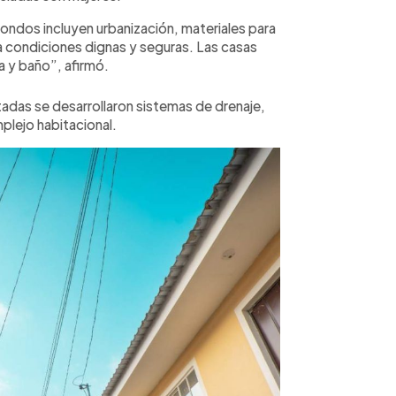
monedas
únicamen
ondos incluyen urbanización, materiales para
represen
a condiciones dignas y seguras. Las casas
contract
cálculos
a y baño”, afirmó.
condicio
consulte
utadas se desarrollaron sistemas de drenaje,
mplejo habitacional.