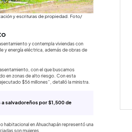
ización y escrituras de propiedad. Foto/
to
💳 Calc
asentamiento y contempla viviendas con
e y energía eléctrica, además de obras de
easentamiento, con el que buscamos
ido en zonas de alto riesgo. Con esta
y ejecutado $56 millones”, detalló la ministra.
Cuota: 
a salvadoreños por $1,500 de
to habitacional en Ahuachapán representó una
⚠️
IMPO
iciadas son mujeres.