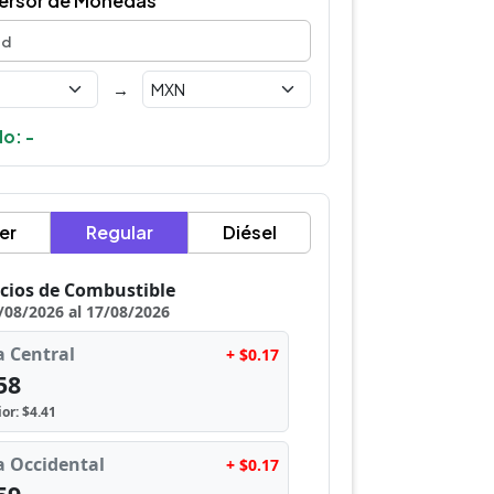
ersor de Monedas
→
o: -
er
Regular
Diésel