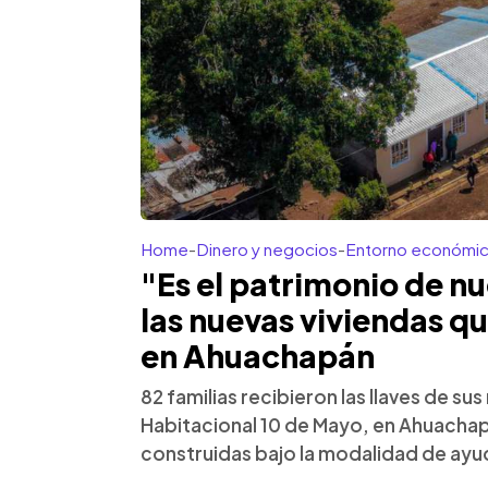
Home
-
Dinero y negocios
-
Entorno económi
"Es el patrimonio de nue
las nuevas viviendas q
en Ahuachapán
82 familias recibieron las llaves de su
Habitacional 10 de Mayo, en Ahuachap
construidas bajo la modalidad de ay