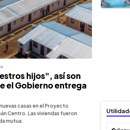
co
stros hijos", así son
ue el Gobierno entrega
s nuevas casas en el Proyecto
Utilida
án Centro. Las viviendas fueron
uda mutua.