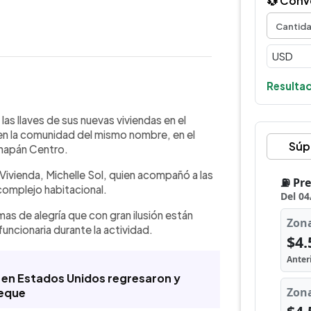
💱 Conv
Resultad
WhatsApp
Copiar link
 día las llaves de sus nuevas viviendas
las llaves de sus nuevas viviendas en el
yo, en Ahuachapán Centro. El
n la comunidad del mismo nombre, en el
Súp
, drenajes, aguas lluvias, iluminación
chapán Centro.
 y energía eléctrica. Según la
Vivienda, Michelle Sol, quien acompañó a las
inversión fue de $3 millones. Además,
l complejo habitacional.
ucción bajo la modalidad de ayuda
as de alegría que con gran ilusión están
funcionaria durante la actividad.
 en Estados Unidos regresaron y
peque