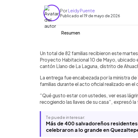
Por
Leidy Puente
Publicado el 19 de mayo de 2026
Resumen
Resumen del artículo:
0:00
Facebook
Twitter
►
Un total de 82 familias recibieron este
Escuchar artículo
Un total de 82 familias recibieron este martes 
en el Proyecto Habitacional 10 de Ma
Proyecto Habitacional 10 de Mayo, ubicado e
proyecto incluyó obras de urbanización
cantón Llano de La Laguna, distrito de Ahua
y servicios básicos como agua potable
La entrega fue encabezada por la ministra de 
ministra de Vivienda, Michelle Sol, la 
familias durante el acto oficial realizado en e
las familias participaron en la constr
mutua
“Qué gusto estar con ustedes, ver esas lágrim
recogiendo las llaves de su casa”, expresó la 
Te puede interesar:
Más de 400 salvadoreños residentes
celebraron a lo grande en Quezalte