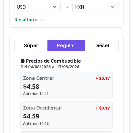
→
Resultado: -
Súper
Regular
Diésel