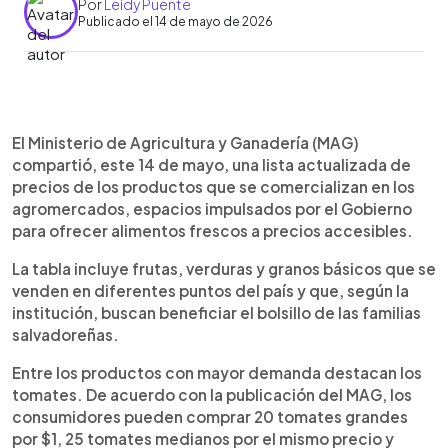
Por
Leidy Puente
Publicado el 14 de mayo de 2026
Resumen del artículo:
0:00
►
El MAG publicó una tabla actualizada de precios
Escuchar artículo
El Ministerio de Agricultura y Ganadería (MAG)
de frutas, verduras y granos básicos disponibles
compartió, este 14 de mayo, una lista actualizada de
en los agromercados del país. Entre los
precios de los productos que se comercializan en los
productos destacan tomate, cebolla, plátano y
agromercados, espacios impulsados por el Gobierno
otras frutas desde $1. También se ofrecen
para ofrecer alimentos frescos a precios accesibles.
productos como papa, zanahoria, arroz y frijol a
bajo costo. Los agromercados funcionan todos
La tabla incluye frutas, verduras y granos básicos que se
los días de 6:00 a.m. a 1:00 p.m.
venden en diferentes puntos del país y que, según la
institución, buscan beneficiar el bolsillo de las familias
salvadoreñas.
Entre los productos con mayor demanda destacan los
tomates. De acuerdo con la publicación del MAG, los
consumidores pueden comprar 20 tomates grandes
por $1, 25 tomates medianos por el mismo precio y