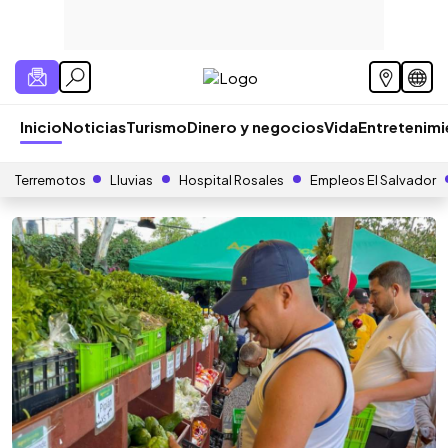
Inicio
Noticias
Turismo
Dinero y negocios
Vida
Entretenim
Terremotos
Lluvias
Hospital Rosales
Empleos El Salvador