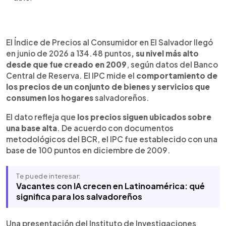
Resumen del artículo:
0:00
►
El costo de vida en El Salvador continúa
Escuchar artículo
El Índice de Precios al Consumidor en El Salvador llegó
reflejándose en el comportamiento de los precios
en junio de 2026 a 134.48 puntos
, su nivel más alto
de bienes y servicios. De acuerdo con el Banco
desde que fue creado en 2009
, según datos del Banco
Central de Reserva (BCR), el Índice de Precios al
Central de Reserva. El IPC mide el
comportamiento de
Consumidor (IPC) alcanzó en junio de 2026 su nivel
los precios de un conjunto de bienes y servicios que
más alto desde 2009. Entre los grupos con
consumen los hogares
salvadoreños.
mayores índices figuran bebidas alcohólicas y
tabaco, restaurantes y hoteles, y alimentos y
El dato refleja que
los precios siguen ubicados sobre
bebidas no alcohólicas. Un análisis del Instituto de
una base alta
. De acuerdo con documentos
Investigaciones Económicas de la Universidad de
metodológicos del BCR, el IPC fue establecido con una
El Salvador también señala que más del 60% del
base de 100 puntos en diciembre de 2009.
salario mínimo se destina al consumo básico y que
muchos hogares han ajustado su presupuesto.
Te puede interesar:
Vacantes con IA crecen en Latinoamérica: qué
significa para los salvadoreños
Una presentación del Instituto de Investigaciones