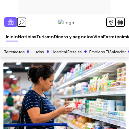
Inicio
Noticias
Turismo
Dinero y negocios
Vida
Entretenim
Terremotos
Lluvias
Hospital Rosales
Empleos El Salvador