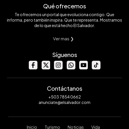
Qué ofrecemos
Te ofrecemos un portal que evoluciona contigo. Que
informa, pero también inspira. Que te representa. Mostramos
de lo que está hecho El Salvador.
Ver mas ❯
Síguenos
Contáctanos
+503 7854 0662
anunciate@elsalvador.com
Inicio
Turismo
Noticias
Vida