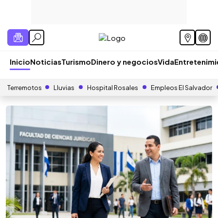
Inicio
Noticias
Turismo
Dinero y negocios
Vida
Entretenim
Terremotos
Lluvias
Hospital Rosales
Empleos El Salvador