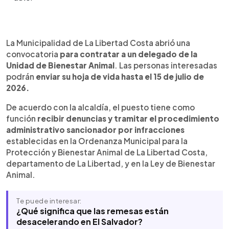
Resumen del artículo:
0:00
►
La Municipalidad de La Libertad Costa mantiene
Escuchar artículo
La Municipalidad de La Libertad Costa abrió una
abierta una convocatoria para contratar a un
convocatoria
para contratar a un delegado de la
delegado de la Unidad de Bienestar Animal. El
Unidad de Bienestar Animal
. Las personas interesadas
cargo contempla la recepción de denuncias y la
podrán
enviar su hoja de vida hasta el 15 de julio de
tramitación de procedimientos administrativos
2026.
sancionadores por infracciones a la Ordenanza
Municipal para la Protección y Bienestar Animal de
De acuerdo con la alcaldía, el puesto tiene como
La Libertad Costa y a la Ley de Bienestar Animal.
función
recibir denuncias y tramitar el procedimiento
La plaza está dirigida a profesionales graduados
administrativo sancionador por infracciones
o egresados de la Licenciatura en Ciencias
establecidas en la Ordenanza Municipal para la
Jurídicas con formación complementaria en
Protección y Bienestar Animal de La Libertad Costa,
bienestar animal. Las personas interesadas
departamento de La Libertad, y en la Ley de Bienestar
pueden enviar su currículum por correo
Animal.
electrónico o entregarlo en la oficina de Talento
Humano hasta la fecha establecida.
Te puede interesar:
¿Qué significa que las remesas están
desacelerando en El Salvador?