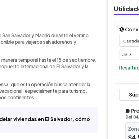
Utilida
💱 Conv
WhatsApp
Copiar link
almente su ruta directa entre San
e San Salvador y Madrid durante el verano
5 de septiembre de 2026. La aerolínea
nible para viajeros salvadoreños y
es sin escalas entre ambas ciudades
peo. La compañía aseguró que la
e manera temporal hasta el 15 de septiembre,
dad entre Centroamérica y Europa en
opuerto Internacional de El Salvador y la
iajes familiares. Actualmente, Iberia
Resultad
tos entre El Salvador y Madrid. Avianca
ibles en sus canales oficiales.
ensa, que esta operación busca atender la
vacacional, especialmente para turismo,
Súp
bos continentes.
elar viviendas en El Salvador, cómo