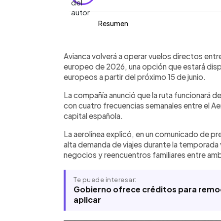
Resumen
Resumen del artículo:
0:00
Facebook
Twitter
►
Avianca anunció que reactivará tempor
Escuchar artículo
Avianca volverá a operar vuelos directos entr
Salvador y Madrid del 15 de junio al 1
europeo de 2026, una opción que estará dispo
ofrecerá cuatro frecuencias semanal
europeos a partir del próximo 15 de junio.
durante la temporada de verano euro
La compañía anunció que la ruta funcionará d
medida busca fortalecer la conectivi
con cuatro frecuencias semanales entre el Aer
meses de alta demanda turística y de v
capital española.
es la única aerolínea con vuelos direc
indicó que los boletos ya están dispon
La aerolínea explicó, en un comunicado de pr
alta demanda de viajes durante la temporada 
negocios y reencuentros familiares entre am
Te puede interesar:
Gobierno ofrece créditos para remod
aplicar