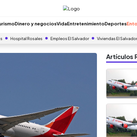
urismo
Dinero y negocios
Vida
Entretenimiento
Deportes
Ento
as
Hospital Rosales
Empleos El Salvador
Viviendas El Salvado
Artículo