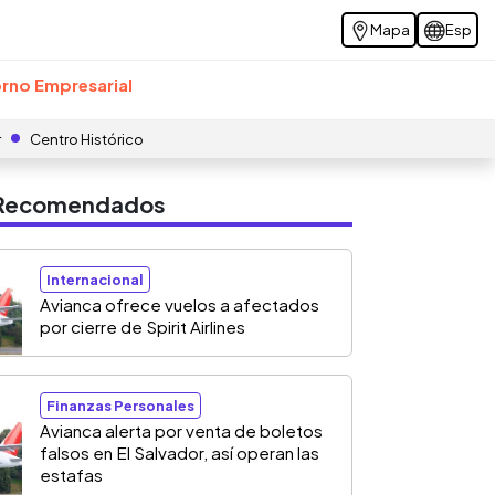
Mapa
Esp
rno Empresarial
r
Centro Histórico
s Recomendados
Internacional
Avianca ofrece vuelos a afectados
por cierre de Spirit Airlines
Finanzas Personales
Avianca alerta por venta de boletos
falsos en El Salvador, así operan las
estafas