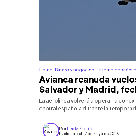
Home
-
Dinero y negocios
-
Entorno económi
Avianca reanuda vuelos
Salvador y Madrid, fec
La aerolínea volverá a operar la conexi
capital española durante la temporada
Por
Leidy Puente
Publicado el 27 de mayo de 2026