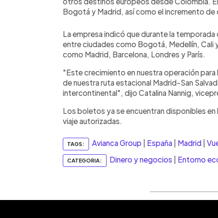
otros destinos europeos desde Colombia. En
Bogotá y Madrid, así como el incremento de 
La empresa indicó que durante la temporada 
entre ciudades como Bogotá, Medellín, Cali 
como Madrid, Barcelona, Londres y París.
"Este crecimiento en nuestra operación para
de nuestra ruta estacional Madrid-San Salvador
intercontinental", dijo Catalina Nannig, vice
Los boletos ya se encuentran disponibles en l
viaje autorizadas.
Avianca Group
|
España
|
Madrid
|
Vue
TAGS:
Dinero y negocios
|
Entorno e
CATEGORIA: