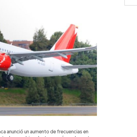
⚠️
IMPO
monedas
únicamen
represen
contract
cálculos
condicio
consulte
nca anunció un aumento de frecuencias en