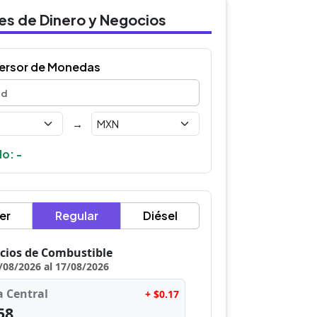
des de Dinero y Negocios
ersor de Monedas
→
o: -
er
Regular
Diésel