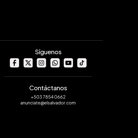
Síguenos
Contáctanos
+503 7854 0662
anunciate@elsalvador.com