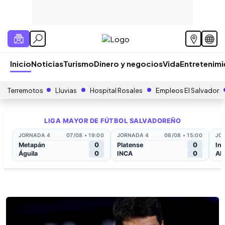
Inicio
Noticias
Turismo
Dinero y negocios
Vida
Entretenim
Terremotos
Lluvias
Hospital Rosales
Empleos El Salvador