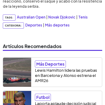
reaccionó, conservó el saque y acabó con la resistencia
de la leyenda serbia.
Australian Open
|
Novak Djokovic
|
Tenis
TAGS:
Deportes
|
Más deportes
CATEGORIA:
Artículos Recomendados
Más Deportes
Lewis Hamilton lidera las pruebas
en Barcelona y Alonso estrena el
AMR26
Futbol
Laporta aplaude decisión judicial