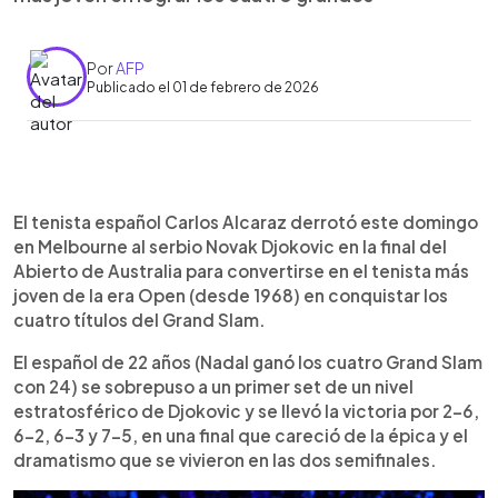
Por
AFP
Publicado el 01 de febrero de 2026
Resumen del artículo:
0:00
►
Carlos Alcaraz derrotó a Novak Djokovic en la final
Escuchar artículo
El tenista español Carlos Alcaraz derrotó este domingo
del Abierto de Australia y completó el Grand Slam,
en Melbourne al serbio Novak Djokovic en la final del
convirtiéndose en el tenista más joven de la era
Abierto de Australia para convertirse en el tenista más
Open en ganar los cuatro grandes. El español de
joven de la era Open (desde 1968) en conquistar los
22 años se impuso por 2-6, 6-2, 6-3 y 7-5,
cuatro títulos del Grand Slam.
apoyado en su superioridad física y su intensidad
de juego. El triunfo le permite afianzarse como
El español de 22 años (Nadal ganó los cuatro Grand Slam
número uno del ranking ATP y sumar su séptimo
con 24) se sobrepuso a un primer set de un nivel
título de Grand Slam. Djokovic, de casi 39 años,
estratosférico de Djokovic y se llevó la victoria por 2-6,
volvió a quedarse a las puertas del histórico título
6-2, 6-3 y 7-5, en una final que careció de la épica y el
25. Tras el partido, ambos se dedicaron elogios
dramatismo que se vivieron en las dos semifinales.
mutuos, en una final presenciada por Rafael Nadal