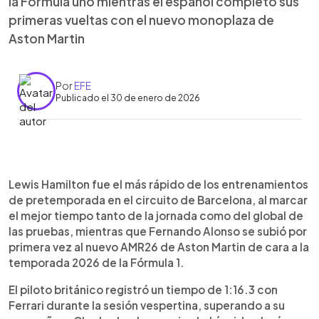
la Fórmula uno mientras el español completó sus
primeras vueltas con el nuevo monoplaza de
Aston Martin
Por
EFE
Publicado el 30 de enero de 2026
Resumen del artículo:
0:00
►
Lewis Hamilton fue el más rápido de los
Escuchar artículo
Lewis Hamilton fue el más rápido de los entrenamientos
entrenamientos de pretemporada en Barcelona
de pretemporada en el circuito de Barcelona, al marcar
con Ferrari, mientras Fernando Alonso se subió por
el mejor tiempo tanto de la jornada como del global de
primera vez al AMR26 de Aston Martin. El piloto
las pruebas, mientras que Fernando Alonso se subió por
español completó 61 vueltas en la última jornada
primera vez al nuevo AMR26 de Aston Martin de cara a la
de pruebas, enfocadas más en evaluación que en
temporada 2026 de la Fórmula 1.
velocidad. Alonso destacó que es pronto para
sacar conclusiones, pero valoró el buen programa
El piloto británico registró un tiempo de 1:16.3 con
realizado. Lance Stroll también resaltó el
Ferrari durante la sesión vespertina, superando a su
esfuerzo del equipo tras un inicio complicado.