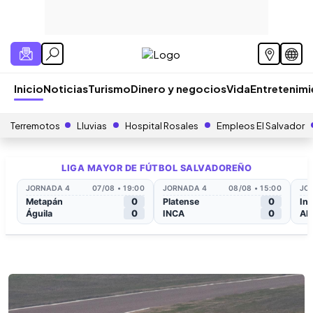
Inicio
Noticias
Turismo
Dinero y negocios
Vida
Entretenim
Terremotos
Lluvias
Hospital Rosales
Empleos El Salvador