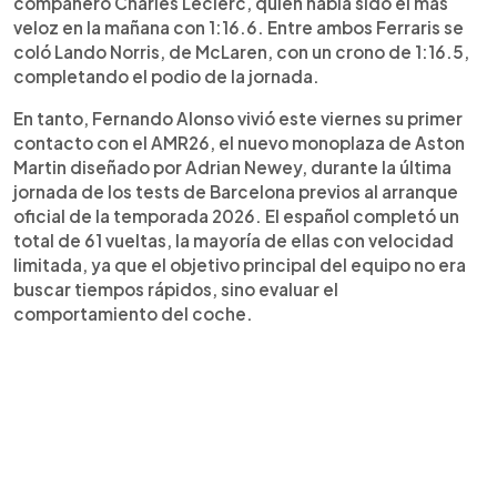
compañero Charles Leclerc, quien había sido el más
Ferrari y McLaren marcaron los mejores tiempos
veloz en la mañana con 1:16.6. Entre ambos Ferraris se
del test, que sirvió como antesala de la
coló Lando Norris, de McLaren, con un crono de 1:16.5,
pretemporada en Baréin, última fase antes del
completando el podio de la jornada.
inicio oficial del Mundial 2026 en Australia.
En tanto, Fernando Alonso vivió este viernes su primer
contacto con el AMR26, el nuevo monoplaza de Aston
Martin diseñado por Adrian Newey, durante la última
jornada de los tests de Barcelona previos al arranque
oficial de la temporada 2026. El español completó un
total de 61 vueltas, la mayoría de ellas con velocidad
limitada, ya que el objetivo principal del equipo no era
buscar tiempos rápidos, sino evaluar el
comportamiento del coche.