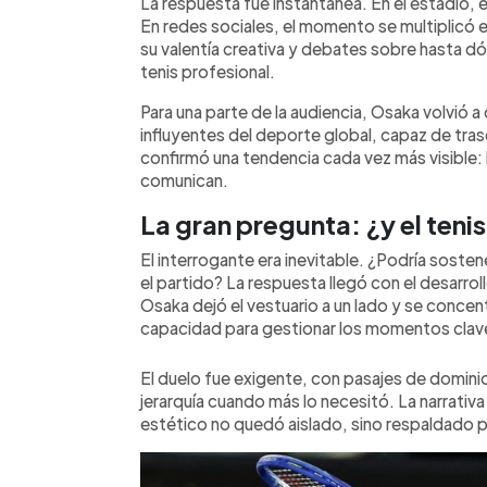
La respuesta fue instantánea. En el estadio, el
En redes sociales, el momento se multiplicó 
su valentía creativa y debates sobre hasta dó
tenis profesional.
Para una parte de la audiencia, Osaka volvió a
influyentes del deporte global, capaz de tras
confirmó una tendencia cada vez más visible:
comunican.
La gran pregunta: ¿y el teni
El interrogante era inevitable. ¿Podría sosten
el partido? La respuesta llegó con el desarroll
Osaka dejó el vestuario a un lado y se concen
capacidad para gestionar los momentos clav
El duelo fue exigente, con pasajes de domini
jerarquía cuando más lo necesitó. La narrativ
estético no quedó aislado, sino respaldado po