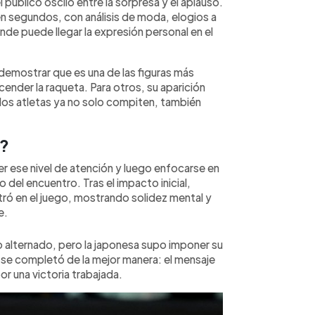
 público osciló entre la sorpresa y el aplauso.
en segundos, con análisis de moda, elogios a
nde puede llegar la expresión personal en el
 demostrar que es una de las figuras más
cender la raqueta. Para otros, su aparición
 los atletas ya no solo compiten, también
s?
er ese nivel de atención y luego enfocarse en
o del encuentro. Tras el impacto inicial,
tró en el juego, mostrando solidez mental y
e.
o alternado, pero la japonesa supo imponer su
a se completó de la mejor manera: el mensaje
r una victoria trabajada.