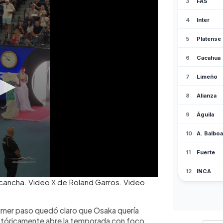
 la primera ronda disputada en
la cancha. Video X de Roland Garros. Video
rimer paso quedó claro que Osaka quería
históricamente abre la temporada con foco