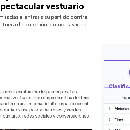
pectacular vestuario
miradas al entrar a su partido contra
do fuera de lo común, como pasarela
WhatsApp
Copiar link
mento viral del Australian Open 2026
momento viral antes del primer peloteo.
n vestuario inspirado en el océano, que
n un vestuario que rompió la rutina del tenis
 decorativo. La japonesa explicó que
 cancha en una escena de alto impacto visual.
 ligado a recuerdos personales,
orativo y una paleta de azules y verdes
 La reacción fue inmediata en el
er cámaras, redes sociales y conversaciones
l mensaje en cancha al vencer a
6-4, con 11 aces, solidez mental y