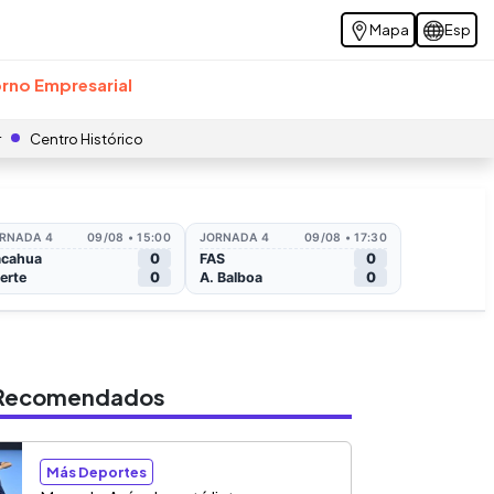
Mapa
Esp
rno Empresarial
r
Centro Histórico
s Recomendados
Más Deportes