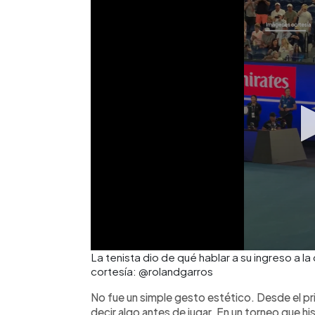
eficacia en puntos decisivos, durante
Melbourne australiano actual.
La tenista dio de qué hablar a su ingreso a 
cortesía: @rolandgarros
No fue un simple gesto estético. Desde el p
decir algo antes de jugar. En un torneo que 