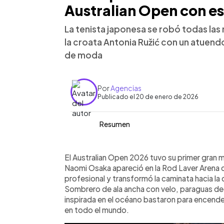
Australian Open con es
La tenista japonesa se robó todas las 
la croata Antonia Ružić con un atuen
de moda
Por
Agencias
Publicado el 20 de enero de 2026
Resumen
Resumen del artículo:
0:00
Facebook
Twitter
►
Naomi Osaka generó el primer gran mo
Escuchar artículo
El Australian Open 2026 tuvo su primer gran 
al ingresar a la Rod Laver Arena con u
Naomi Osaka apareció en la Rod Laver Arena co
incluyó sombrero con velo y paraguas
profesional y transformó la caminata hacia la
el atuendo tenía un sentido narrativo,
Sombrero de ala ancha con velo, paraguas dec
maternidad, salud mental e identidad.
inspirada en el océano bastaron para encend
estadio y en redes. Luego respaldó e
en todo el mundo.
Antonia Ružić en tres sets, 6-3, 3-6 y 