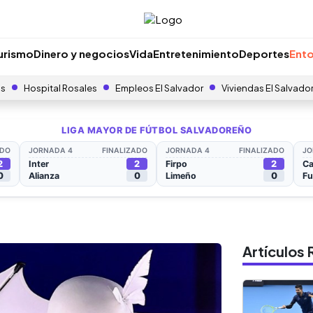
urismo
Dinero y negocios
Vida
Entretenimiento
Deportes
Ento
as
Hospital Rosales
Empleos El Salvador
Viviendas El Salvado
Artículo