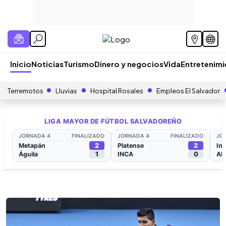
Inicio
Noticias
Turismo
Dinero y negocios
Vida
Entretenim
Terremotos
Lluvias
Hospital Rosales
Empleos El Salvador