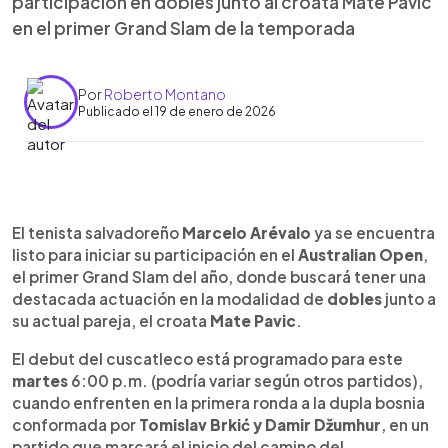
participación en dobles junto al croata Mate Pavic
en el primer Grand Slam de la temporada
Por
Roberto Montano
Publicado el 19 de enero de 2026
Resumen del artículo:
0:00
►
Marcelo Arévalo está listo para debutar este
Escuchar artículo
El tenista salvadoreño
Marcelo Arévalo
ya se encuentra
martes en el Australian Open, el primer Grand Slam
listo para iniciar su participación en el
Australian Open
,
del año, en la modalidad de dobles junto al croata
el primer Grand Slam del año, donde buscará tener una
Mate Pavic. El salvadoreño enfrentará en primera
destacada actuación en la modalidad de
dobles
junto a
ronda a la pareja bosnia formada por Tomislav
su actual pareja, el croata
Mate Pavic
.
Brkić y Damir Džumhur. Arévalo, de 35 años, busca
superar su mejor actuación en Melbourne, donde
El debut del cuscatleco está programado para este
alcanzó los cuartos de final en 2020, 2021 y 2023.
martes
6:00 p.m. (podría variar según otros partidos),
Aunque la cancha dura no es su superficie favorita,
cuando enfrenten en la primera ronda a la dupla bosnia
llega motivado tras una preparación previa en
conformada por
Tomislav Brkić y Damir Džumhur
, en un
Australia y su participación en el torneo de
partido que marcará el inicio del camino del