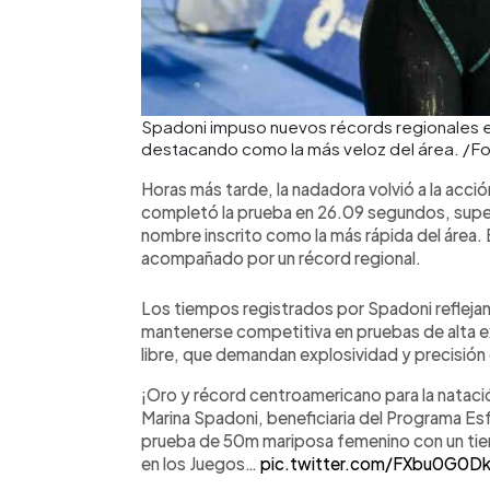
Spadoni impuso nuevos récords regionales e
destacando como la más veloz del área. /F
Horas más tarde, la nadadora volvió a la acció
completó la prueba en 26.09 segundos, super
nombre inscrito como la más rápida del área.
acompañado por un récord regional.
Los tiempos registrados por Spadoni reflejan
mantenerse competitiva en pruebas de alta e
libre, que demandan explosividad y precisió
¡Oro y récord centroamericano para la nataci
Marina Spadoni, beneficiaria del Programa Esf
prueba de 50m mariposa femenino con un tie
en los Juegos…
pic.twitter.com/FXbu0G0Dk