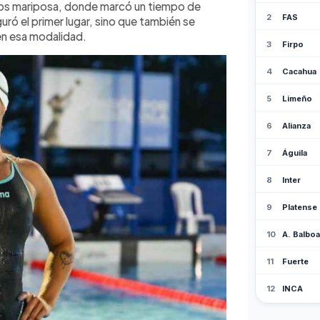
ros mariposa, donde marcó un tiempo de
ro salvadoreño, que hasta ese
uró el primer lugar, sino que también se
enía en cuarta posición.
en esa modalidad.