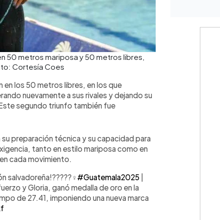
n 50 metros mariposa y 50 metros libres,
oto: Cortesía Coes
n en los 50 metros libres, en los que
ando nuevamente a sus rivales y dejando su
 Este segundo triunfo también fue
 su preparación técnica y su capacidad para
xigencia, tanto en estilo mariposa como en
n en cada movimiento.
ón salvadoreña!?????‍♀️
#Guatemala2025
|
uerzo y Gloria, ganó medalla de oro en la
mpo de 27.41, imponiendo una nueva marca
f