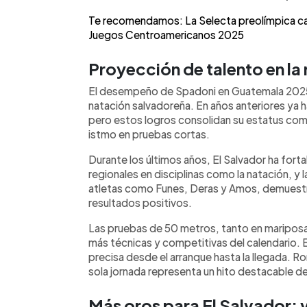
Te recomendamos: La Selecta preolímpica ca
Juegos Centroamericanos 2025
Proyección de talento en la
El desempeño de Spadoni en Guatemala 2025 r
natación salvadoreña. En años anteriores ya 
pero estos logros consolidan su estatus com
istmo en pruebas cortas.
Durante los últimos años, El Salvador ha for
regionales en disciplinas como la natación, y 
atletas como Funes, Deras y Amos, demuestr
resultados positivos.
Las pruebas de 50 metros, tanto en mariposa 
más técnicas y competitivas del calendario. E
precisa desde el arranque hasta la llegada. 
sola jornada representa un hito destacable d
Más oros para El Salvador: v