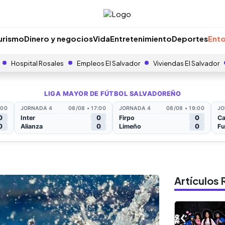
urismo
Dinero y negocios
Vida
Entretenimiento
Deportes
Ento
Hospital Rosales
Empleos El Salvador
Viviendas El Salvador
Artículo