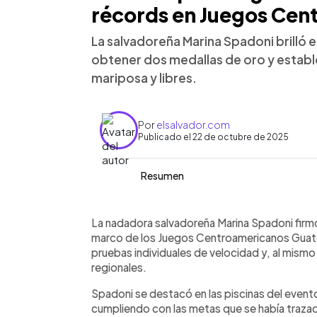
récords en Juegos Cen
La salvadoreña Marina Spadoni brilló 
obtener dos medallas de oro y estab
mariposa y libres.
Por
elsalvador.com
Publicado el 22 de octubre de 2025
Resumen
Resumen del artículo:
0:00
Facebook
Twitter
►
La nadadora salvadoreña Marina Spadon
Escuchar artículo
La nadadora salvadoreña Marina Spadoni firmó 
Centroamericanos de Guatemala 2025 
marco de los Juegos Centroamericanos Guate
establecer dos nuevos récords region
pruebas individuales de velocidad y, al mis
metros mariposa con un tiempo de 27.
regionales.
libres con 26.09 segundos. Además, o
Spadoni se destacó en las piscinas del event
100 metros libres (57.71) y un bronce 
cumpliendo con las metas que se había traza
femenino junto a Elisa Funes, Audre