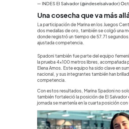
— INDES El Salvador (@indeselsalvador)
Oct
Una cosecha que va más allá
La participación de Marina en los Juegos Cen
dos medallas de oro, también se colgó una med
donde registró un tiempo de 57.71 segundos
ajustada competencia.
Spadoni también fue parte del equipo femeni
la prueba 4×100 metros libres, acompañada p
Elena Amos. Este equipo ha sido clave en su
nacional, y sus integrantes también han brilla
competencia.
Con estos resultados, Marina Spadoni no solo
también fortaleció la posición de El Salvador e
jornada se mantenía en la cuarta posición con