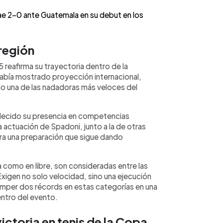
e 2-0 ante Guatemala en su debut en los
 región
eafirma su trayectoria dentro de la
había mostrado proyección internacional,
o una de las nadadoras más veloces del
talecido su presencia en competencias
la actuación de Spadoni, junto a la de otras
a una preparación que sigue dando
como en libre, son consideradas entre las
xigen no solo velocidad, sino una ejecución
Romper dos récords en estas categorías en una
entro del evento.
ictoria en tenis de la Copa