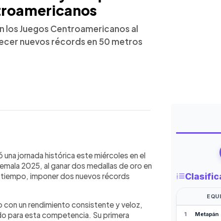
troamericanos
en los Juegos Centroamericanos al
lecer nuevos récords en 50 metros
WhatsApp
Copiar link
i brilló en los Juegos
una jornada histórica este miércoles en el
al ganar dos medallas de oro y
mala 2025, al ganar dos medallas de oro en
ales. Spadoni se impuso en los 50
mo tiempo, imponer dos nuevos récords
41 segundos, y en los 50 metros
btuvo una medalla de plata en los
o con un rendimiento consistente y veloz,
en el relevo 4x100 metros libre
do para esta competencia. Su primera
y Deras y Elena Amos. Su desempeño