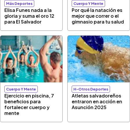
Más Deportes
Cuerpo Y Mente
Elisa Funes nada a la
Por qué la natación es
gloria y suma el oro 12
mejor que correr o el
para El Salvador
gimnasio para tu salud
Cuerpo Y Mente
H-Otros Deportes
Ejercicio en piscina, 7
Atletas salvadoreños
beneficios para
entraron en acción en
fortalecer cuerpo y
Asunción 2025
mente