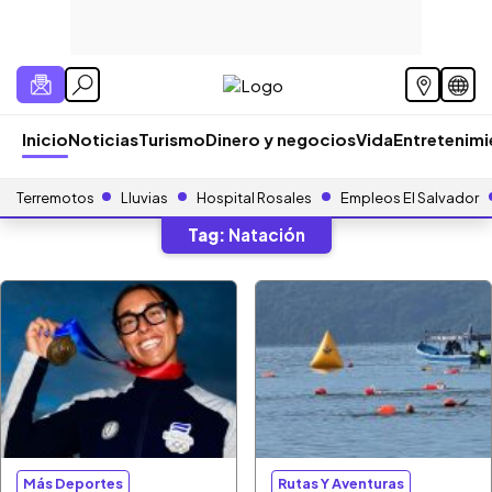
Inicio
Noticias
Turismo
Dinero y negocios
Vida
Entretenim
Terremotos
Lluvias
Hospital Rosales
Empleos El Salvador
Tag:
Natación
Más Deportes
Rutas Y Aventuras