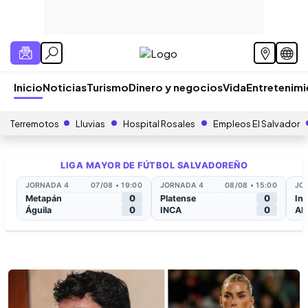
Inicio
Noticias
Turismo
Dinero y negocios
Vida
Entretenim
Terremotos
Lluvias
Hospital Rosales
Empleos El Salvador