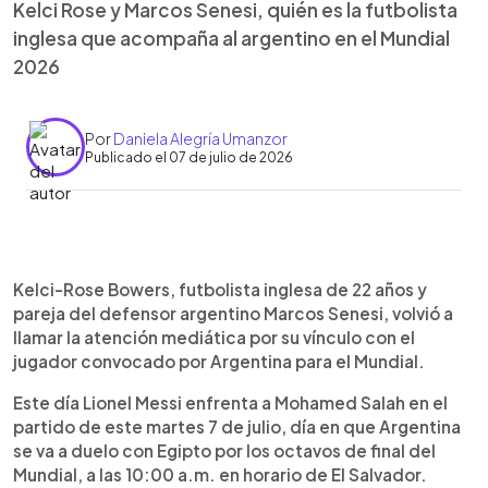
Kelci Rose y Marcos Senesi, quién es la futbolista
inglesa que acompaña al argentino en el Mundial
2026
Por
Daniela Alegría Umanzor
Publicado el 07 de julio de 2026
Resumen del artículo:
0:00
►
Kelci Rose Bowers, futbolista inglesa de 22 años,
Escuchar artículo
Kelci-Rose Bowers, futbolista inglesa de 22 años y
volvió a ganar atención por su relación con Marcos
pareja del defensor argentino Marcos Senesi, volvió a
Senesi, defensor argentino convocado al Mundial
llamar la atención mediática por su vínculo con el
2026. Ambos coincidieron en Bournemouth, club
jugador convocado por Argentina para el Mundial.
donde ella desarrolló parte de su carrera y él jugó
antes de firmar con Tottenham. La pareja combina
Este día Lionel Messi enfrenta a Mohamed Salah en el
una historia marcada por el fútbol, los cambios de
partido de este martes 7 de julio, día en que Argentina
club y la exposición en redes sociales, mientras
se va a duelo con Egipto por los octavos de final del
Senesi encara una nueva etapa con Argentina y en
Mundial, a las 10:00 a.m. en horario de El Salvador.