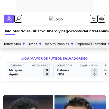
Inicio
Noticias
Turismo
Dinero y negocios
Vida
Entretenim
Terremotos
Lluvias
Hospital Rosales
Empleos El Salvador