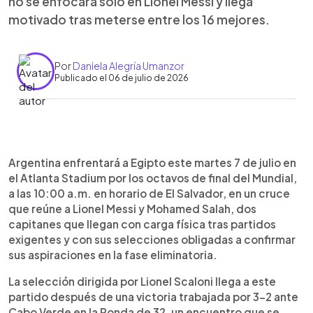
no se enfocará solo en Lionel Messi y llega
motivado tras meterse entre los 16 mejores.
Por
Daniela Alegría Umanzor
Publicado el 06 de julio de 2026
Resumen del artículo:
0:00
►
Argentina enfrentará a Egipto en los octavos del
Escuchar artículo
Argentina enfrentará a Egipto este martes 7 de julio en
Mundial 2026 en un partido marcado por el duelo
el Atlanta Stadium por los octavos de final del Mundial,
entre Lionel Messi y Mohamed Salah. La
a las 10:00 a.m. en horario de El Salvador, en un cruce
Albiceleste llega con la necesidad de mejorar su
que reúne a Lionel Messi y Mohamed Salah, dos
imagen tras sufrir ante Cabo Verde, mientras los
capitanes que llegan con carga física tras partidos
Faraones buscan prolongar su campaña histórica
exigentes y con sus selecciones obligadas a confirmar
después de eliminar a Australia por penales.
sus aspiraciones en la fase eliminatoria.
La selección dirigida por Lionel Scaloni llega a este
partido después de una victoria trabajada por 3-2 ante
Cabo Verde en la Ronda de 32, un encuentro que se