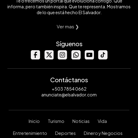
Te ofrecemos un portal que evoluciona contigo. Que
informa, pero también inspira. Que te representa. Mostramos
de lo que está hecho El Salvador.
Ver mas ❯
Síguenos
Contáctanos
+503 7854 0662
anunciate@elsalvador.com
Inicio
Turismo
Noticias
Vida
Entretenimiento
Deportes
Dinero y Negocios