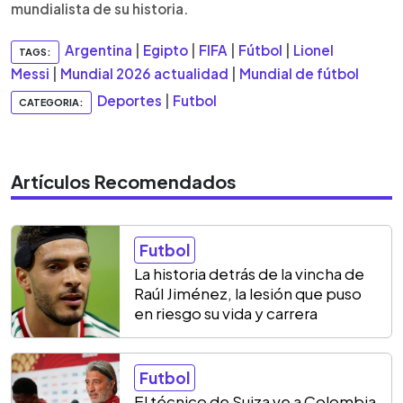
mundialista de su historia.
Argentina
|
Egipto
|
FIFA
|
Fútbol
|
Lionel
TAGS:
Messi
|
Mundial 2026 actualidad
|
Mundial de fútbol
Deportes
|
Futbol
CATEGORIA:
Artículos Recomendados
Futbol
La historia detrás de la vincha de
Raúl Jiménez, la lesión que puso
en riesgo su vida y carrera
Futbol
El técnico de Suiza ve a Colombia