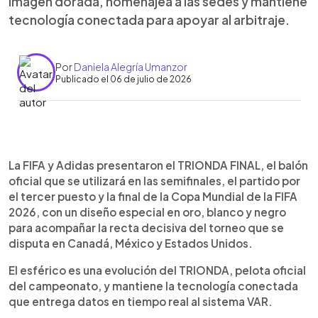
imagen dorada, homenajea a las sedes y mantiene
tecnología conectada para apoyar al arbitraje.
Por
Daniela Alegría Umanzor
Publicado el 06 de julio de 2026
Resumen del artículo:
0:00
►
El TRIONDA FINAL será el balón oficial de las
Escuchar artículo
La FIFA y Adidas presentaron el TRIONDA FINAL, el balón
semifinales, el partido por el tercer puesto y la
oficial que se utilizará en las semifinales, el partido por
final del Mundial 2026. Su diseño en oro, blanco y
el tercer puesto y la final de la Copa Mundial de la FIFA
negro está inspirado en el trofeo de la Copa
2026, con un diseño especial en oro, blanco y negro
Mundial, mantiene referencias a Canadá, México y
para acompañar la recta decisiva del torneo que se
Estados Unidos, rinde homenaje a las 16 ciudades
disputa en Canadá, México y Estados Unidos.
anfitrionas y conserva la tecnología conectada de
Adidas para apoyar al arbitraje durante los
El esférico es una evolución del TRIONDA, pelota oficial
partidos decisivos.
del campeonato, y mantiene la tecnología conectada
que entrega datos en tiempo real al sistema VAR.