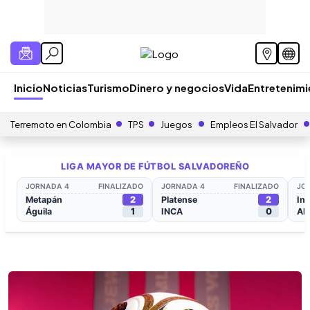
Inicio
Noticias
Turismo
Dinero y negocios
Vida
Entretenim
Terremoto en Colombia
TPS
Juegos
Empleos El Salvador