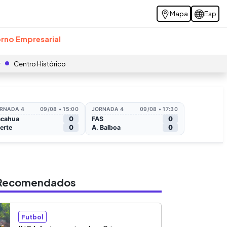
Mapa
Esp
rno Empresarial
r
Centro Histórico
s Recomendados
Futbol