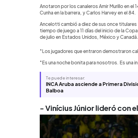
Marruecos.
Anotaron por los canaleros Amir Murillo en el 
Cunha en la barrera, y Carlos Harvey en el 84.
Ancelotti cambió a diez de sus once titulares 
tiempo de juego a 11 días del inicio de la Copa 
de julio en Estados Unidos, México y Canadá
"Los jugadores que entraron demostraron calid
"Es una noche bonita para nosotros. Es una i
Te puede interesar:
INCA Aruba asciende a Primera Divisió
Balboa
- Vinícius Júnior lideró con el