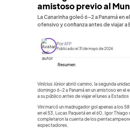
amistoso previo al Mun
La Canarinha goleó 6-2 a Panamá en 
ofensivo y confianza antes de viajar a
Por
AFP
Publicado el 31 de mayo de 2026
Resumen
Resumen del artículo:
0:00
Facebook
Twitter
►
Brasil despidió a su afición con una 
Escuchar artículo
Vinícius Júnior abrió camino, la segunda unidad
en el estadio Maracaná, en su último 
domingo 6-2 a Panamá en un amistoso en el e
Vinícius Júnior abrió el marcador en el
a su público antes de viajar el lunes a Estados
ofensiva destacada, acompañada por
Vini marcó un madrugador gol apenas a los 5
Igor Thiago y Danilo. El técnico Carlo 
en el 53, Lucas Paquetá en el 60, Igor Thiago d
en el segundo tiempo, manteniendo el
completaron la cuenta de los pentacampeon
descontó con Murillo y Harvey. La Can
espectadores.
continuar su preparación, con confian