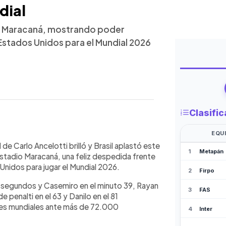
dial
el Maracaná, mostrando poder
 Estados Unidos para el Mundial 2026
WhatsApp
Copiar link
contundente victoria 6-2 sobre Panamá
 de Carlo Ancelotti brilló y Brasil aplastó este
amistoso antes del Mundial 2026.
stadio Maracaná, una feliz despedida frente
 primer minuto y lideró una actuación
 Unidos para jugar el Mundial 2026.
 goles de Casemiro, Rayan, Paquetá,
8 segundos y Casemiro en el minuto 39, Rayan
Ancelotti rotó gran parte del equipo
e penalti en el 63 y Danilo en el 81
 alto nivel mostrado. Panamá
es mundiales ante más de 72.000
arinha viajará a Estados Unidos para
za de cara a su debut mundialista ante