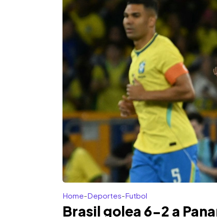
Home
-
Deportes
-
Futbol
Brasil golea 6-2 a Pan