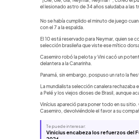
el lesionado astro de 34 años saludaba a las 
No se había cumplido el minuto de juego cuando 
con el 7 a la espalda.
El 10 está reservado para Neymar, quien se co
selección brasileña que viste ese mítico dorsa
Casemiro robó la pelota y Vini cacó un potent
delantera a la Canarinha.
Panamá, sin embargo, pospuso un rato la fiest
La mundialista selección canalera rechazaba e
a Pelé y los viejos dioses de Brasil, aunque aca
Vinícius apareció para poner todo en su sitio
Casemiro, devolviéndole el favor a su compañe
Te puede interesar:
Vinicius encabeza los refuerzos del 
2026