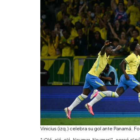
Vinicius (izq.) celebra su gol ante Panamá. F
"¡Olé, olé, olá, Neymar, Neymar!", coreó el p