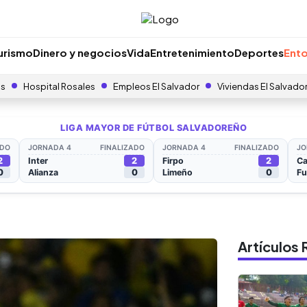
urismo
Dinero y negocios
Vida
Entretenimiento
Deportes
Ento
as
Hospital Rosales
Empleos El Salvador
Viviendas El Salvado
Artículo