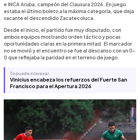
Chinchilla fue figura al atajar un disparo clave. Con
e INCA Aruba, campeón del Clausura 2026. En juego
este triunfo, INCA consigue el primer ascenso de
estaba el último boleto a la máxima categoría, que deja
su historia y jugará en la máxima categoría la
vacante el descendido Zacatecoluca.
próxima temporada.
Desde el inicio, el partido fue muy disputado, con
ambos equipos mostrando orden táctico y pocas
oportunidades claras en la primera mitad. El marcador
no se movió y el encuentro se fue al descanso con un 0-
0 que reflejaba la paridad en el terreno de juego.
Te puede interesar:
Vinicius encabeza los refuerzos del Fuerte San
Francisco para el Apertura 2026