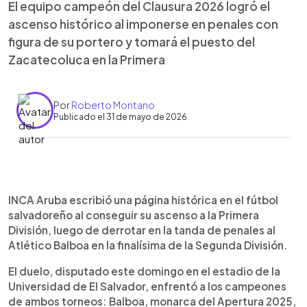
El equipo campeón del Clausura 2026 logró el
ascenso histórico al imponerse en penales con
figura de su portero y tomará el puesto del
Zacatecoluca en la Primera
Por
Roberto Montano
Publicado el 31 de mayo de 2026
Resumen del artículo:
0:00
►
INCA Aruba logró el ascenso a la Primera División
Escuchar artículo
INCA Aruba escribió una página histórica en el fútbol
tras vencer en penales 4-2 al Atlético Balboa en la
salvadoreño al conseguir su ascenso a la Primera
finalísima de la Segunda División. El partido,
División, luego de derrotar en la tanda de penales al
disputado en el estadio de la UES, terminó 1-1 en
Atlético Balboa en la finalísima de la Segunda División.
el tiempo reglamentario, con goles de Edgard
Cruz para Balboa y Diego Martínez para INCA.
El duelo, disputado este domingo en el estadio de la
Tras un tiempo extra sin cambios, la definición se
Universidad de El Salvador, enfrentó a los campeones
fue a los penales, donde el portero Franco
de ambos torneos: Balboa, monarca del Apertura 2025,