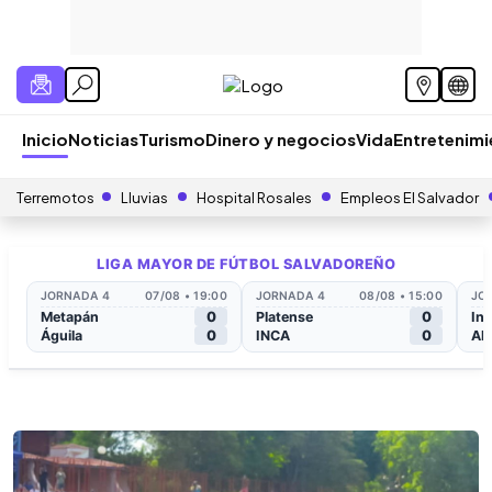
Inicio
Noticias
Turismo
Dinero y negocios
Vida
Entretenim
Terremotos
Lluvias
Hospital Rosales
Empleos El Salvador