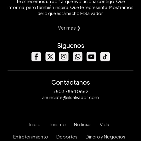
Te ofrecemos un portal que evoluciona contigo. Que
informa, pero también inspira. Que te representa. Mostramos
de lo que está hecho El Salvador.
Ver mas ❯
Síguenos
Contáctanos
+503 7854 0662
anunciate@elsalvador.com
Inicio
Turismo
Noticias
Vida
Entretenimiento
Deportes
Dinero y Negocios