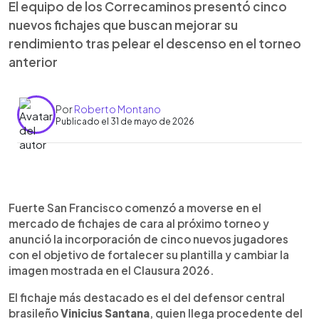
El equipo de los Correcaminos presentó cinco
nuevos fichajes que buscan mejorar su
rendimiento tras pelear el descenso en el torneo
anterior
Por
Roberto Montano
Publicado el 31 de mayo de 2026
Resumen del artículo:
0:00
►
Fuerte San Francisco anunció cinco refuerzos de
Escuchar artículo
Fuerte San Francisco comenzó a moverse en el
cara al próximo torneo, destacando la llegada del
mercado de fichajes de cara al próximo torneo y
defensor brasileño Vinicius Santana, procedente
anunció la incorporación de cinco nuevos jugadores
del Porto Sport Club de la Serie D. También se
con el objetivo de fortalecer su plantilla y cambiar la
suman el delantero Óscar Molina, Giovanni Ávila en
imagen mostrada en el Clausura 2026.
defensa, Francisco Escobar en el mediocampo y
el lateral Ronald Aparicio. Estas incorporaciones
El fichaje más destacado es el del defensor central
buscan fortalecer al equipo tras un Clausura 2026
brasileño
Vinicius Santana
, quien llega procedente del