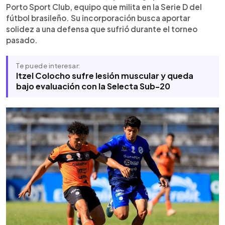
complicado, en el que terminaron en la penúltima
Porto Sport Club, equipo que milita en la Serie D del
posición y lucharon por no descender. El club
fútbol brasileño. Su incorporación busca aportar
espera mejorar su rendimiento y ser más
solidez a una defensa que sufrió durante el torneo
competitivo en el próximo campeonato.
pasado.
Te puede interesar:
Itzel Colocho sufre lesión muscular y queda
bajo evaluación con la Selecta Sub-20