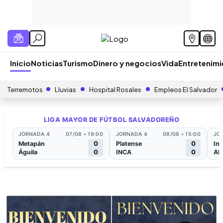
Inicio
Noticias
Turismo
Dinero y negocios
Vida
Entretenim
Terremotos
Lluvias
Hospital Rosales
Empleos El Salvador