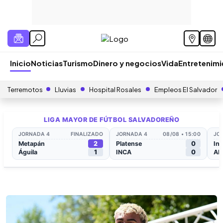
Inicio
Noticias
Turismo
Dinero y negocios
Vida
Entretenim
Terremotos
Lluvias
Hospital Rosales
Empleos El Salvador