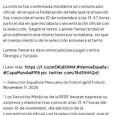
bajo supervisión médica. Ante la cercanía de los
La noticia fue confirmada mediante un comunicado
partidos, la RFEF decidió priorizar la salud de
oficial, en el que la Federación detalla que la situación
Yamal y liberarlo de la convocatoria.
fue conocida el lunes 10 de noviembre a las 13:47 horas,
justo el día en que iniciaba la concentración oficial con
la selección. Según el texto, Lamine Yamal recibió el
procedimiento ese mismo lunes por la mañana, sin que
el cuerpo médico de la selección estuviera al tanto.
Lamine Yamal es desconvocado para jugar contra
Georgia y Turquía.
ℹ️ Leer más:
https://t.co/atDKuEHhN4
#VamosEspaña
|
#CopaMundialFIFA
pic.twitter.com/18d34HtQdJ
— Selección Española Masculina de Fútbol (@SEFutbol)
November 11, 2025
“Los Servicios Médicos de la RFEF desean expresar su
sorpresa y malestar tras conocer a las 13:47 horas del
lunes 10 de noviembre, día del inicio de la
concentración oficial con la selección nacional, que el