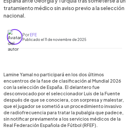
España ante Georgia y Turquía tras someterse a un
tratamiento médico sin aviso previo a la selección
nacional.
Por
EFE
Publicado el 11 de noviembre de 2025
Resumen del artículo:
0:00
►
Lamine Yamal fue desconvocado de la selección
Escuchar artículo
Lamine Yamal no participará en los dos últimos
española para los partidos de clasificación al
encuentros de la fase de clasificación al Mundial 2026
Mundial 2026 tras someterse a un procedimiento
con la selección de España. El delantero fue
médico para tratar una pubalgia sin informar
desconvocado por el seleccionador Luis de la Fuente
previamente a los servicios médicos de la RFEF.
después de que se conociera, con sorpresa y malestar,
La Federación expresó su sorpresa y malestar por
que el jugador se sometió a un procedimiento invasivo
no haber recibido aviso antes del tratamiento. En
de radiofrecuencia para tratar la pubalgia que padece,
reemplazo, fue convocado Jorge de Frutos. El FC
sin notificar previamente a los servicios médicos de la
Barcelona sostiene que sí notificó a la Federación
Real Federación Española de Fútbol (RFEF).
sobre el procedimiento y que el jugador sigue