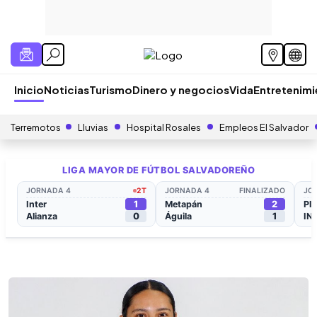
Inicio
Noticias
Turismo
Dinero y negocios
Vida
Entretenim
Terremotos
Lluvias
Hospital Rosales
Empleos El Salvador