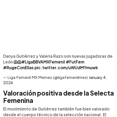
Danya Gutiérrez y Valeria Razo son nuevas jugadoras de
León 🦁🦁
#LigaBBVAMXFemenil
#FutFem
#RugeConEllas
pic.twitter.com/uWUdMYmuwk
— Liga Femenil MX Memes (@ligafemenilmex)
January 4,
2026
Valoración positiva desde la Selecta
Femenina
El movimiento de Gutiérrez también fue bien valorado
desde el cuerpo técnico de la selección nacional. El