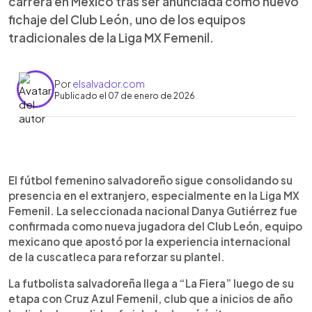
carrera en México tras ser anunciada como nuevo
fichaje del Club León, uno de los equipos
tradicionales de la Liga MX Femenil.
Por
elsalvador.com
Publicado el 07 de enero de 2026
Resumen del artículo:
0:00
►
La seleccionada salvadoreña Danya Gutiérrez
Escuchar artículo
El fútbol femenino salvadoreño sigue consolidando su
continuará su carrera en la Liga MX Femenil tras ser
presencia en el extranjero, especialmente en la Liga MX
anunciada como nuevo fichaje del Club León. La
Femenil. La seleccionada nacional Danya Gutiérrez fue
referente de la Selecta Femenina llega al conjunto
confirmada como nueva jugadora del Club León, equipo
esmeralda luego de su etapa con Cruz Azul,
mexicano que apostó por la experiencia internacional
equipo que le dio la despedida a inicios de año.
de la cuscatleca para reforzar su plantel.
Gutiérrez se convierte en la primera futbolista
cuscatleca en integrar las filas del Club León y ya
La futbolista salvadoreña llega a “La Fiera” luego de su
debutó en el torneo Clausura 2026 ante su
etapa con Cruz Azul Femenil, club que a inicios de año
exequipo, donde disputó 11 minutos. Desde la