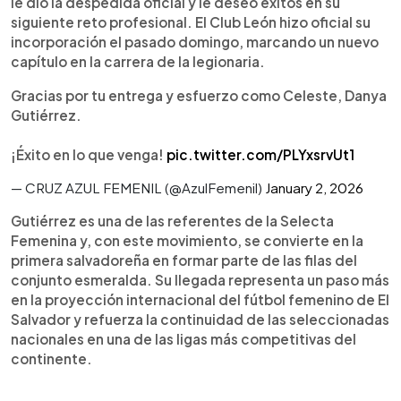
le dio la despedida oficial y le deseó éxitos en su
Selecta, el DT Eric Acuña valoró positivamente su
siguiente reto profesional. El Club León hizo oficial su
continuidad en una de las ligas más competitivas
incorporación el pasado domingo, marcando un nuevo
del continente.
capítulo en la carrera de la legionaria.
Gracias por tu entrega y esfuerzo como Celeste, Danya
Gutiérrez.
¡Éxito en lo que venga!
pic.twitter.com/PLYxsrvUt1
— CRUZ AZUL FEMENIL (@AzulFemenil)
January 2, 2026
Gutiérrez es una de las referentes de la Selecta
Femenina y, con este movimiento, se convierte en la
primera salvadoreña en formar parte de las filas del
conjunto esmeralda. Su llegada representa un paso más
en la proyección internacional del fútbol femenino de El
Salvador y refuerza la continuidad de las seleccionadas
nacionales en una de las ligas más competitivas del
continente.