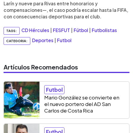
Larín y nueve para Rivas entre honorarios y
compensaciones—, el caso podría escalar hasta la FIFA,
con consecuencias deportivas para el club.
CD Hércules
|
FESFUT
|
Fútbol
|
Futbolistas
TAGS:
Deportes
|
Futbol
CATEGORIA:
Artículos Recomendados
Futbol
Mario González se convierte en
el nuevo portero del AD San
Carlos de Costa Rica
Futbol