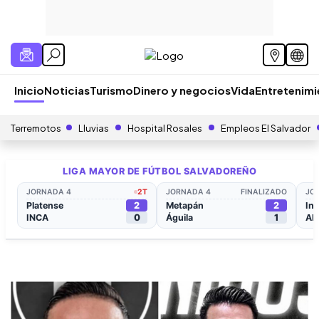
Inicio
Noticias
Turismo
Dinero y negocios
Vida
Entretenim
Terremotos
Lluvias
Hospital Rosales
Empleos El Salvador