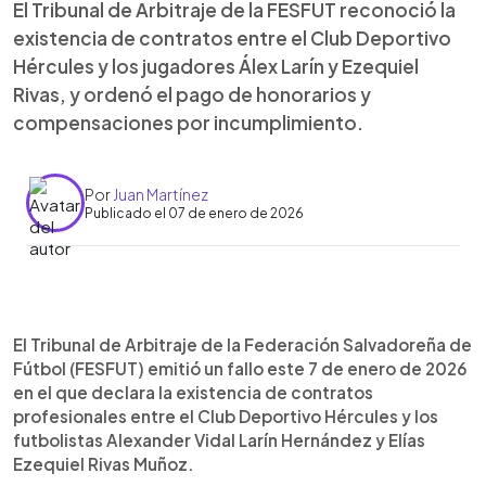
El Tribunal de Arbitraje de la FESFUT reconoció la
existencia de contratos entre el Club Deportivo
Hércules y los jugadores Álex Larín y Ezequiel
Rivas, y ordenó el pago de honorarios y
compensaciones por incumplimiento.
Por
Juan Martínez
Publicado el 07 de enero de 2026
Resumen del artículo:
0:00
►
El Tribunal de Arbitraje de la FESFUT falló a favor
Escuchar artículo
El Tribunal de Arbitraje de la Federación Salvadoreña de
de los futbolistas Alexander Larín y Ezequiel Rivas,
Fútbol (FESFUT) emitió un fallo este 7 de enero de 2026
reconociendo la existencia de contratos con el
en el que declara la existencia de contratos
Club Deportivo Hércules. El club fue condenado a
profesionales entre el Club Deportivo Hércules y los
pagar honorarios adeudados por el Torneo
futbolistas Alexander Vidal Larín Hernández y Elías
Apertura 2025 y una compensación por
Ezequiel Rivas Muñoz.
incumplimiento de contrato del Clausura 2025,