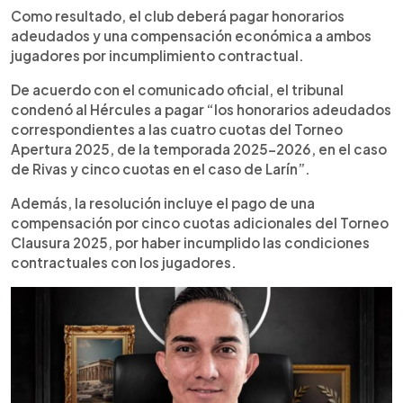
sumando nueve cuotas para cada jugador. El
Como resultado, el club deberá pagar honorarios
Hércules puede presentar un Recurso de Revisión
adeudados y una compensación económica a ambos
en tres días, pero si no cumple, la FESFUT advierte
jugadores por incumplimiento contractual.
que trasladará el caso a la FIFA. La AFES
acompaña legalmente a los jugadores y asegura
De acuerdo con el comunicado oficial, el tribunal
que hará cumplir sus derechos contractuales.
condenó al Hércules a pagar “los honorarios adeudados
correspondientes a las cuatro cuotas del Torneo
Apertura 2025, de la temporada 2025-2026, en el caso
de Rivas y cinco cuotas en el caso de Larín”.
Además, la resolución incluye el pago de una
compensación por cinco cuotas adicionales del Torneo
Clausura 2025, por haber incumplido las condiciones
contractuales con los jugadores.