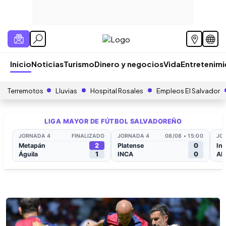
Inicio
Noticias
Turismo
Dinero y negocios
Vida
Entretenim
Terremotos
Lluvias
Hospital Rosales
Empleos El Salvador