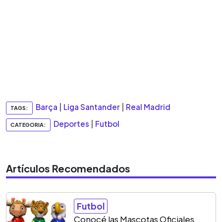
Barça
|
Liga Santander
|
Real Madrid
TAGS:
Deportes
|
Futbol
CATEGORIA:
Artículos Recomendados
Futbol
Conocé las Mascotas Oficiales