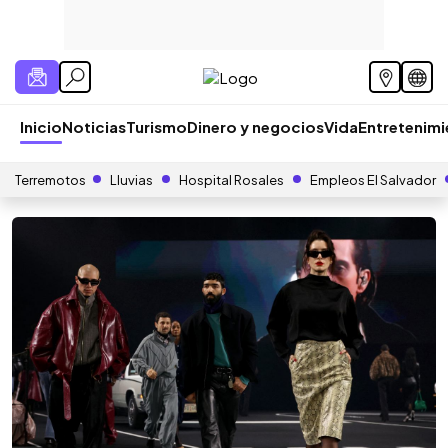
Inicio
Noticias
Turismo
Dinero y negocios
Vida
Entretenim
Terremotos
Lluvias
Hospital Rosales
Empleos El Salvador