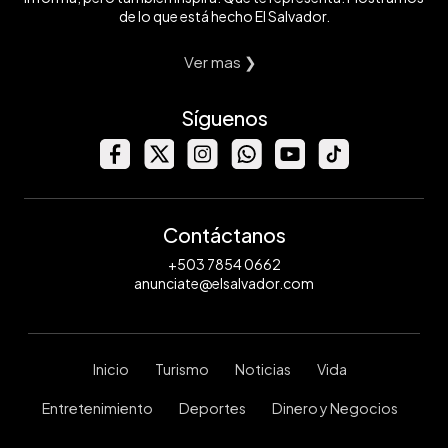
de lo que está hecho El Salvador.
Ver mas ❯
Síguenos
Contáctanos
+503 7854 0662
anunciate@elsalvador.com
Inicio
Turismo
Noticias
Vida
Entretenimiento
Deportes
Dinero y Negocios