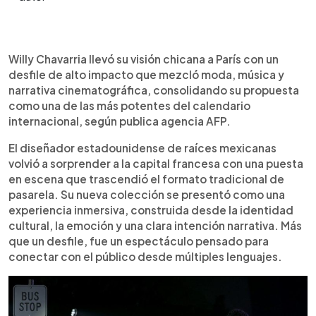
Resumen del artículo:
0:00
►
Willy Chavarria presentó en París una colección
Escuchar artículo
Willy Chavarria llevó su visión chicana a París con un
que combinó estética chicana, moda urbana y una
desfile de alto impacto que mezcló moda, música y
puesta en escena cinematográfica. Según AFP, el
narrativa cinematográfica, consolidando su propuesta
desfile se desarrolló como un espectáculo
como una de las más potentes del calendario
inmersivo donde la música tuvo un rol central, con
internacional, según publica agencia AFP.
actuaciones de Mon Laferte, Lunay, Mahmood y
Santos Bravos. La propuesta destacó por su
El diseñador estadounidense de raíces mexicanas
sastrería inspirada en los pachucos, con
volvió a sorprender a la capital francesa con una puesta
chaquetas de hombros marcados y pantalones
en escena que trascendió el formato tradicional de
amplios, junto a prendas urbanas como cazadoras
pasarela. Su nueva colección se presentó como una
de cuero y bombers. La paleta mezcló tonos
experiencia inmersiva, construida desde la identidad
oscuros con colores intensos. El show, titulado
cultural, la emoción y una clara intención narrativa. Más
“Eterno”, transmitió un mensaje de identidad,
que un desfile, fue un espectáculo pensado para
mezcla cultural y fraternidad.
conectar con el público desde múltiples lenguajes.