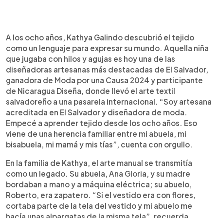
Resumen del artículo:
0:00
►
Kathya Galindo es una diseñadora salvadoreña
Escuchar artículo
A los ocho años, Kathya Galindo descubrió el tejido
que convierte el tejido artesanal en arte
como un lenguaje para expresar su mundo. Aquella niña
contemporáneo. Aprendió crochet a los ocho
que jugaba con hilos y agujas es hoy una de las
años, herencia de su abuela y madre, y hoy impulsa
diseñadoras artesanas más destacadas de El Salvador,
ese legado en pasarelas nacionales e
ganadora de Moda por una Causa 2024 y participante
internacionales. Ganadora de Moda por una
de Nicaragua Diseña, donde llevó el arte textil
Causa 2024, representó a El Salvador en
salvadoreño a una pasarela internacional. “Soy artesana
Nicaragua Diseña con una colección inspirada en
acreditada en El Salvador y diseñadora de moda.
la marimba y las ocarinas. Desde su taller familiar,
Empecé a aprender tejido desde los ocho años. Eso
promueve el tejido como terapia y medio de
viene de una herencia familiar entre mi abuela, mi
sustento para mujeres. Su próxima colección,
bisabuela, mi mamá y mis tías”, cuenta con orgullo.
basada en la atarraya, incluirá prendas masculinas
y reafirma su propósito: tejer identidad
En la familia de Kathya, el arte manual se transmitía
salvadoreña con innovación y amor.
como un legado. Su abuela, Ana Gloria, y su madre
bordaban a mano y a máquina eléctrica; su abuelo,
Roberto, era zapatero. “Si el vestido era con flores,
cortaba parte de la tela del vestido y mi abuelo me
hacía unas alpargatas de la misma tela”, recuerda