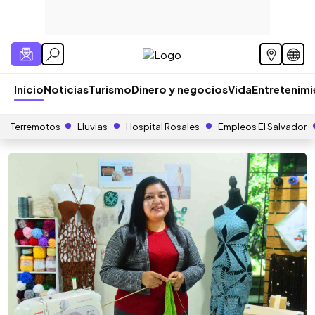
Inicio
Noticias
Turismo
Dinero y negocios
Vida
Entretenim
Terremotos
Lluvias
Hospital Rosales
Empleos El Salvador