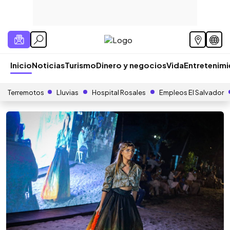
Inicio
Noticias
Turismo
Dinero y negocios
Vida
Entretenim
Terremotos
Lluvias
Hospital Rosales
Empleos El Salvador