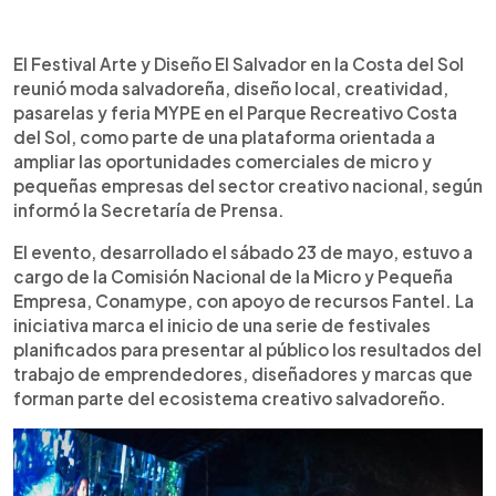
Resumen del artículo:
0:00
►
El Festival Arte y Diseño El Salvador Costa del Sol
Escuchar artículo
El Festival Arte y Diseño El Salvador en la Costa del Sol
reunió a micro y pequeñas empresas del sector
reunió moda salvadoreña, diseño local, creatividad,
creativo para proyectar moda, accesorios y
pasarelas y feria MYPE en el Parque Recreativo Costa
diseño con identidad salvadoreña. La actividad,
del Sol, como parte de una plataforma orientada a
realizada en el Parque Recreativo Costa del Sol,
ampliar las oportunidades comerciales de micro y
incluyó pasarelas con 60 prendas y accesorios
pequeñas empresas del sector creativo nacional, según
elaborados por unas 30 mypes del clúster
informó la Secretaría de Prensa.
SMODA, además de una feria de comercialización
con cerca de 20 empresas. Con apoyo de
El evento, desarrollado el sábado 23 de mayo, estuvo a
Conamype y recursos Fantel, el evento busca
cargo de la Comisión Nacional de la Micro y Pequeña
fortalecer marcas, abrir oportunidades de
Empresa, Conamype, con apoyo de recursos Fantel. La
negocio y promover el talento nacional. Las
iniciativa marca el inicio de una serie de festivales
piezas presentadas serán enviadas a España para
planificados para presentar al público los resultados del
una exposición en junio.
trabajo de emprendedores, diseñadores y marcas que
forman parte del ecosistema creativo salvadoreño.