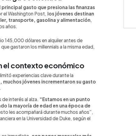
principal gasto que presiona las finanzas
r el Washington Post,
los jóvenes destinan
ler, transporte, gasolina y alimentación
,
os años.
o 145,000 dólares en alquiler antes de
que gastaron los millennials a la misma edad,
n el contexto económico
imitó experiencias clave durante la
ra, muchos jóvenes incrementaron su gasto
.
 de interés al alza.
“Estamos en un punto
ando la mayoría de edad en una época de
 esto les acompañará durante muchos años”,
anciera en la Universidad de Duke, según el
o es inmediato,
con pagos mensuales más