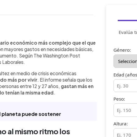
Evalúa t
WhatsApp
Copiar link
esiones económicas que los
nario económico más complejo que el que
gasto en vivienda, salud y necesidades
on mayores gastos en necesidades básicas,
Género:
nque sus ingresos han crecido, no lo
 aumento. Según The Washington Post
incrementa su dependencia del crédito.
s Laborales.
ta generación acumula más deuda y
ltez en medio de crisis económicas
 El alto costo del alquiler y las
Edad (años
do más por vivir
. El informe señala que los
l panorama. Además, jóvenes reportan
 personas entre 12 y 27 años,
gastan más en
eder a empleo estable, en un
ndo tenían la misma edad
.
ctos económicos posteriores a la
Peso:
el planeta puede sostener
Altura:
o al mismo ritmo los