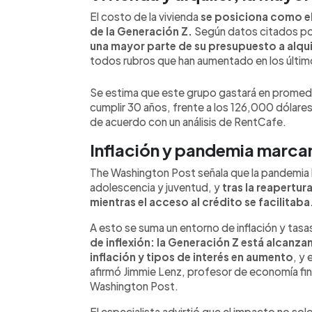
El costo de la vivienda
se posiciona como el 
de la Generación Z.
Según datos citados po
una mayor parte de su presupuesto a alqui
todos rubros que han aumentado en los últim
Se estima que este grupo gastará en promedi
cumplir 30 años, frente a los 126,000 dólares 
de acuerdo con un análisis de RentCafe.
Inflación y pandemia marca
The Washington Post señala que la pandemia l
adolescencia y juventud, y
tras la reapertu
mientras el acceso al crédito se facilitaba
A esto se suma un entorno de inflación y tasas
de inflexión: la Generación Z está alcanz
inflación y tipos de interés en aumento
, y
afirmó Jimmie Lenz, profesor de economía fin
Washington Post.
El especialista advirtió que el impacto no sol