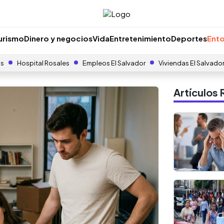
urismo
Dinero y negocios
Vida
Entretenimiento
Deportes
Ento
as
Hospital Rosales
Empleos El Salvador
Viviendas El Salvado
Artículo