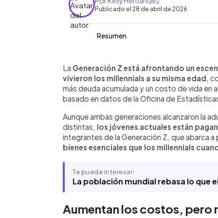
Por
Kelly Hernández
Publicado el 28 de abril de 2026
Resumen
Resumen del artículo:
0:00
Facebook
Twitter
►
La Generación Z enfrenta mayores pr
Escuchar artículo
La
Generación Z está afrontando un esce
millennials a la misma edad, con más 
vivieron los millennials a su misma edad
, c
básicas, según el Washington Post. Au
más deuda acumulada y un costo de vida en
hacen al ritmo de los costos, lo que 
basado en datos de la Oficina de Estadística
Datos de TransUnion muestran que es
Aunque ambas generaciones alcanzaron la adu
presenta mayores niveles de morosidad.
distintas,
los jóvenes actuales están pagan
tasas de interés elevadas agravan e
integrantes de la Generación Z, que abarca a
dificultades para pagar deudas y acc
bienes esenciales que los millennials cua
contexto marcado por inflación y efe
pandemia.
Te puede interesar:
La población mundial rebasa lo que 
Aumentan los costos, pero n