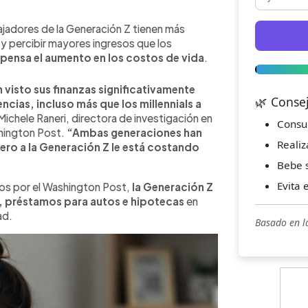
ajadores de la Generación Z tienen más
y percibir mayores ingresos que los
ensa el aumento en los costos de vida
.
visto sus finanzas significativamente
🌿 Conse
cias, incluso más que los millennials a
 Michele Raneri, directora de investigación en
Consu
hington Post.
“Ambas generaciones han
Realiz
 pero a la Generación Z le está costando
Bebe s
Evita 
dos por el Washington Post,
la Generación Z
, préstamos para autos e hipotecas
en
ad.
Basado en l