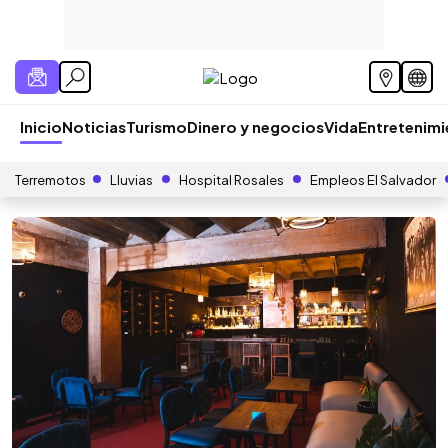
Inicio
Noticias
Turismo
Dinero y negocios
Vida
Entretenim
Terremotos
Lluvias
Hospital Rosales
Empleos El Salvador