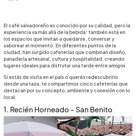
Resumen del artículo:
0:00
►
Si buscás una tarde distinta con café y buena
Escuchar artículo
El café salvadoreño es conocido por su calidad, pero la
compañía, estas cinco cafeterías en El Salvador
experiencia va más allá de la bebida: también está en
combinan sabor, diseño y ambiente. Desde el
los espacios que invitan a quedarse, conversar y
estilo europeo de Recién Horneado en San Benito
saborear el momento. En diferentes puntos de la
hasta la vibra cultural de Café Luz Negra en el
ciudad, han surgido cafeterías que combinan diseño,
Centro Histórico, cada espacio ofrece más que
panadería artesanal, cultura y hospitalidad, creando
una bebida. Café Fulanos destaca por su técnica,
lugares ideales para disfrutar una tarde entre amigos.
El Rinconcito del Café por su calidez, y El Teatro
de Lucas por su propuesta escénica. Ideales para
Si estás de visita en el país o querés redescubrirlo
conversar, leer o simplemente disfrutar un postre,
desde una taza, te compartimos cinco cafeterías que
estas cafeterías son paradas perfectas para
destacan por su concepto, ambiente y conexión con lo
redescubrir la ciudad desde una taza de café bien
local.
preparado.
1. Recién Horneado – San Benito